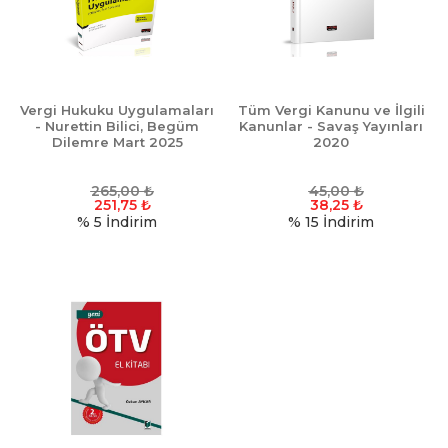
Vergi Hukuku Uygulamaları
Tüm Vergi Kanunu ve İlgili
- Nurettin Bilici, Begüm
Kanunlar - Savaş Yayınları
Dilemre Mart 2025
2020
265,00
₺
45,00
₺
251,75
₺
38,25
₺
% 5
İndirim
% 15
İndirim