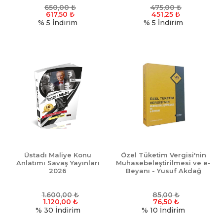
650,00
₺
475,00
₺
617,50
₺
451,25
₺
% 5
İndirim
% 5
İndirim
Üstadı Maliye Konu
Özel Tüketim Vergisi'nin
Anlatımı Savaş Yayınları
Muhasebeleştirilmesi ve e-
2026
Beyanı - Yusuf Akdağ
1.600,00
₺
85,00
₺
1.120,00
₺
76,50
₺
% 30
İndirim
% 10
İndirim