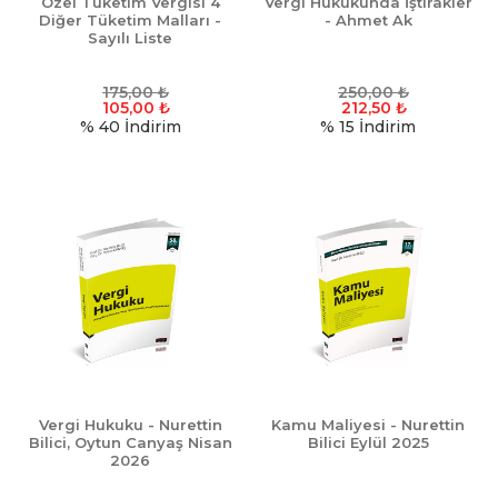
Özel Tüketim Vergisi 4
Vergi Hukukunda İştirakler
Diğer Tüketim Malları -
- Ahmet Ak
Sayılı Liste
175,00
₺
250,00
₺
105,00
₺
212,50
₺
% 40
İndirim
% 15
İndirim
Vergi Hukuku - Nurettin
Kamu Maliyesi - Nurettin
Bilici, Oytun Canyaş Nisan
Bilici Eylül 2025
2026