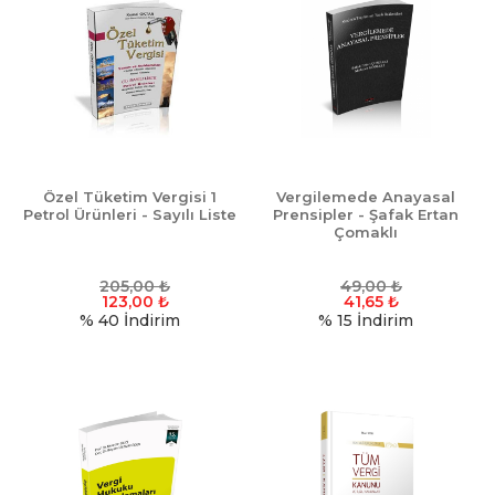
Özel Tüketim Vergisi 1
Vergilemede Anayasal
Petrol Ürünleri - Sayılı Liste
Prensipler - Şafak Ertan
Çomaklı
205,00
₺
49,00
₺
123,00
₺
41,65
₺
% 40
İndirim
% 15
İndirim