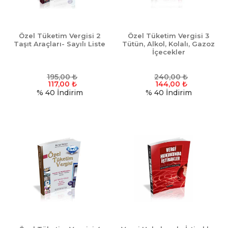
Özel Tüketim Vergisi 2
Özel Tüketim Vergisi 3
Taşıt Araçları- Sayılı Liste
Tütün, Alkol, Kolalı, Gazoz
İçecekler
195,00
₺
240,00
₺
117,00
₺
144,00
₺
% 40
İndirim
% 40
İndirim