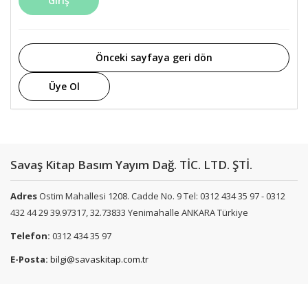
Giriş
Önceki sayfaya geri dön
Üye Ol
Savaş Kitap Basım Yayım Dağ. TİC. LTD. ŞTİ.
Adres
Ostim Mahallesi 1208. Cadde No. 9 Tel: 0312 434 35 97 - 0312
432 44 29 39.97317, 32.73833 Yenimahalle ANKARA Türkiye
Telefon:
0312 434 35 97
E-Posta:
bilgi@savaskitap.com.tr