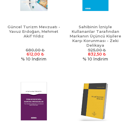
Güncel Turizm Mevzuatı -
Sahibinin İzniyle
Yavuz Erdoğan, Mehmet
Kullananlar Tarafından
Akif Yıldız
Markanın Üçüncü Kişilere
Karşı Korunması - Zeki
Delikaya
680,00
₺
925,00
₺
612,00
₺
832,50
₺
% 10
İndirim
% 10
İndirim