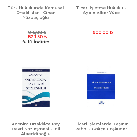
Türk Hukukunda Kamusal
Ticari İşletme Hukuku -
Ortaklıklar - Cihan
Aydın Alber Yüce
Yüzbaşıoğlu
915,00
₺
900,00
₺
823,50
₺
% 10
İndirim
Anonim Ortaklıkta Pay
Ticari İşlemlerde Taşınır
Devri Sözleşmesi - İdil
Rehni - Gökçe Coşkuner
Alaeddinoğlu