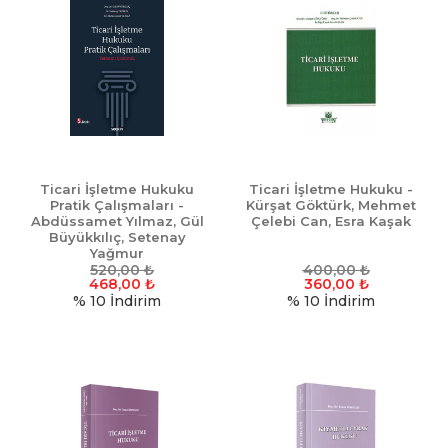
Ticari İşletme Hukuku
Ticari İşletme Hukuku -
Pratik Çalışmaları -
Kürşat Göktürk, Mehmet
Abdüssamet Yılmaz, Gül
Çelebi Can, Esra Kaşak
Büyükkılıç, Setenay
Yağmur
520,00
₺
400,00
₺
468,00
₺
360,00
₺
% 10
İndirim
% 10
İndirim