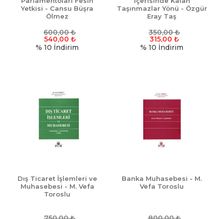
Parlamentoları Fesih
İçerisinde Kalan
Yetkisi - Cansu Büşra
Taşınmazlar Yönü - Özgür
Ölmez
Eray Taş
600,00
₺
350,00
₺
540,00
₺
315,00
₺
% 10
İndirim
% 10
İndirim
Dış Ticaret İşlemleri ve
Banka Muhasebesi - M.
Muhasebesi - M. Vefa
Vefa Toroslu
Toroslu
750,00
₺
800,00
₺