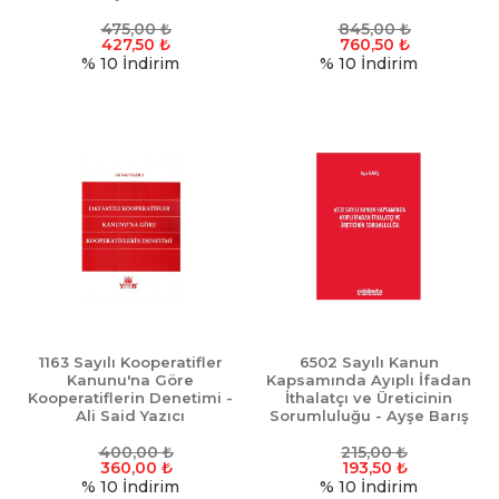
475,00
₺
845,00
₺
427,50
₺
760,50
₺
% 10
İndirim
% 10
İndirim
1163 Sayılı Kooperatifler
6502 Sayılı Kanun
Kanunu'na Göre
Kapsamında Ayıplı İfadan
Kooperatiflerin Denetimi -
İthalatçı ve Üreticinin
Ali Said Yazıcı
Sorumluluğu - Ayşe Barış
400,00
₺
215,00
₺
360,00
₺
193,50
₺
% 10
İndirim
% 10
İndirim