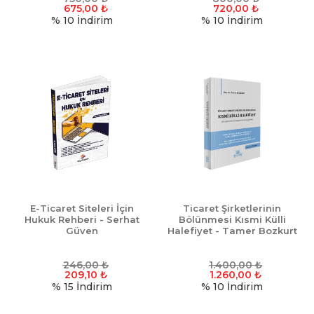
675,00
₺
720,00
₺
% 10
İndirim
% 10
İndirim
E-Ticaret Siteleri İçin
Ticaret Şirketlerinin
Hukuk Rehberi - Serhat
Bölünmesi Kısmi Külli
Güven
Halefiyet - Tamer Bozkurt
246,00
₺
1.400,00
₺
209,10
₺
1.260,00
₺
% 15
İndirim
% 10
İndirim