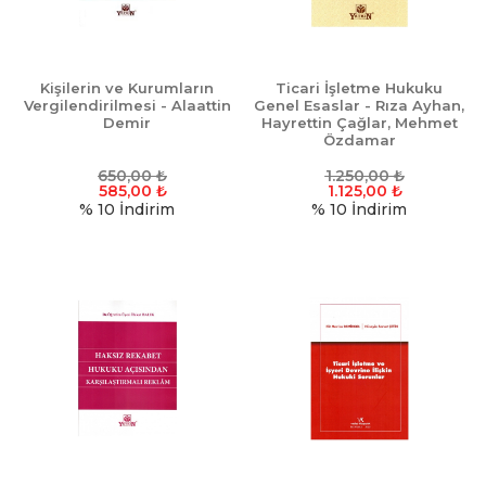
Kişilerin ve Kurumların
Ticari İşletme Hukuku
Vergilendirilmesi - Alaattin
Genel Esaslar - Rıza Ayhan,
Demir
Hayrettin Çağlar, Mehmet
Özdamar
650,00
₺
1.250,00
₺
585,00
₺
1.125,00
₺
% 10
İndirim
% 10
İndirim