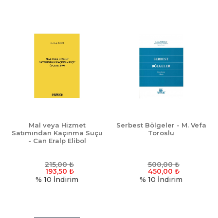
Mal veya Hizmet
Serbest Bölgeler - M. Vefa
Satımından Kaçınma Suçu
Toroslu
- Can Eralp Elibol
215,00
₺
500,00
₺
193,50
₺
450,00
₺
% 10
İndirim
% 10
İndirim