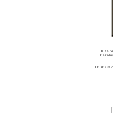
Kısa Sü
Cezalar
1.080,00