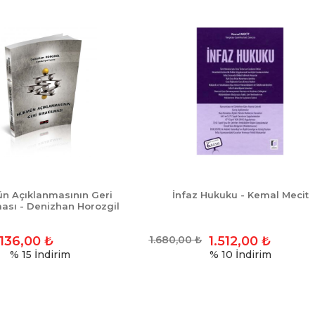
n Açıklanmasının Geri
İnfaz Hukuku - Kemal Mecit
ması - Denizhan Horozgil
136,00
₺
1.680,00
₺
1.512,00
₺
% 15
İndirim
% 10
İndirim