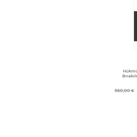
Hükmü
Bırakı
560,00
₺