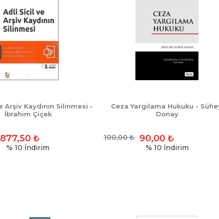
ve Arşiv Kaydının Silinmesi -
Ceza Yargılama Hukuku - Sühe
İbrahim Çiçek
Donay
877,50
₺
100,00
₺
90,00
₺
% 10
İndirim
% 10
İndirim