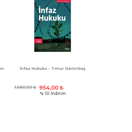
ın
İnfaz Hukuku - Timur Demirbaş
1.060,00
₺
954,00
₺
% 10
İndirim