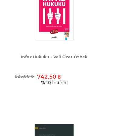
İnfaz Hukuku - Veli Özer Özbek
825,00
₺
742,50
₺
% 10
İndirim