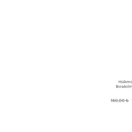
Hükmü
Bırakıl
160,00
₺