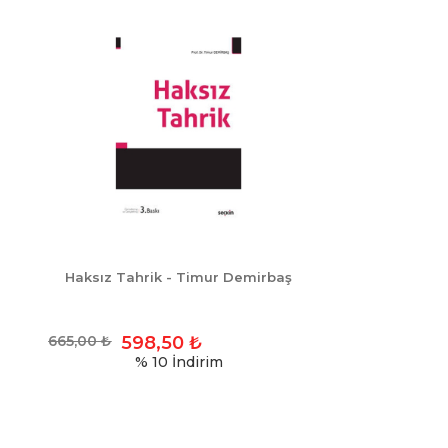
Haksız Tahrik - Timur Demirbaş
665,00
₺
598,50
₺
% 10
İndirim