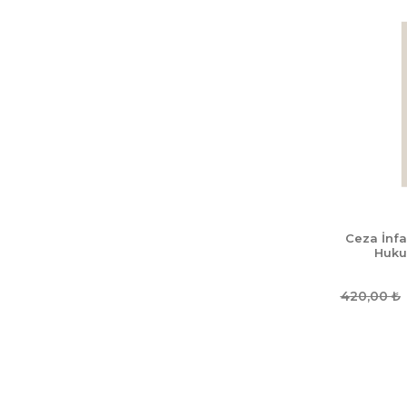
Ceza İnf
Huku
420,00
₺