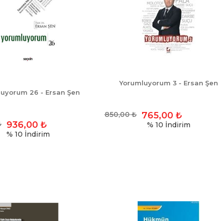
Yorumluyorum 3 - Ersan Şen
uyorum 26 - Ersan Şen
850,00
₺
765,00
₺
₺
936,00
₺
% 10
İndirim
% 10
İndirim