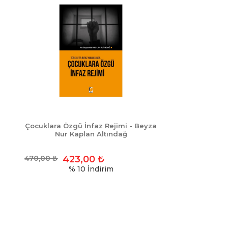
Çocuklara Özgü İnfaz Rejimi - Beyza
Nur Kaplan Altındağ
470,00
₺
423,00
₺
% 10
İndirim