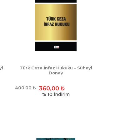
yl
Türk Ceza İnfaz Hukuku - Süheyl
Donay
400,00
₺
360,00
₺
% 10
İndirim