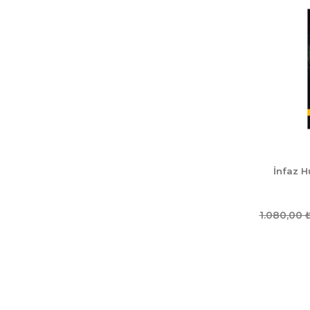
İnfaz H
1.080,00