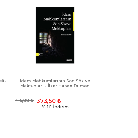
lik
İdam Mahkumlarının Son Söz ve
Mektupları - İlker Hasan Duman
415,00
₺
373,50
₺
% 10
İndirim