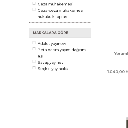
Ceza muhakemesi
Ceza-ceza muhakemesi
hukuku kitapları
Genel kısım
Gerekçeli-karşılaştırmalı-
MARKALARA GÖRE
notlu kanunlar
Güvenlik ve silah
Adalet yayınevi
Hukuk ders kitapları
Beta basım yayım dağıtım
Yoruml
Hukuk kitapları
a.ş.
Ilgili kanunlar
Savaş yayınevi
Infaz hukuku
Seçkin yayıncılık
1.040,00
Kanun metinleri
Kanun-uygulama kitapları
Konu açıklamalılar
Kriminoloji
Özel kısım
Pratik çalışmalar
Spesifik konular
Üniversite ders kitapları
Uygulama-hukuk kitapları