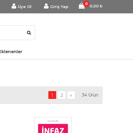
0
0,00
₺
Üye Ol
Giriş Yap
Eklenenler
34
Ürün
1
2
»