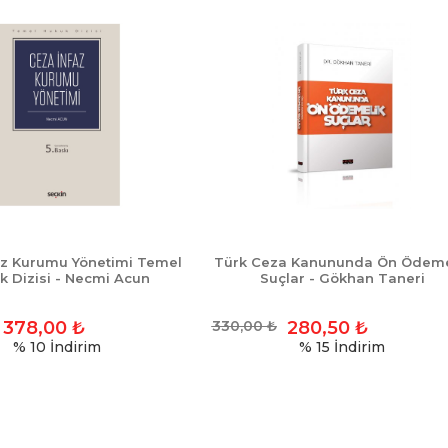
az Kurumu Yönetimi Temel
Türk Ceza Kanununda Ön Ödeme
k Dizisi - Necmi Acun
Suçlar - Gökhan Taneri
378,00
₺
330,00
₺
280,50
₺
% 10
İndirim
% 15
İndirim