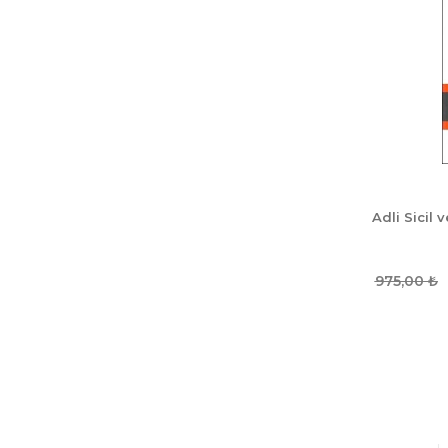
Adli Sicil 
975,00
₺