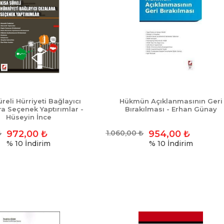
reli Hürriyeti Bağlayıcı
Hükmün Açıklanmasının Geri
a Seçenek Yaptırımlar -
Bırakılması - Erhan Günay
Hüseyin İnce
₺
972,00
₺
1.060,00
₺
954,00
₺
% 10
İndirim
% 10
İndirim