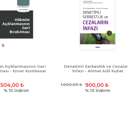
n Açıklanmasının Geri
Denetimli Serbestlik ve Cezalar
lması - Enver Kumbasar
İnfazı - Ahmet Adil Kubat
504,00
₺
1.000,00
₺
900,00
₺
% 10
İndirim
% 10
İndirim