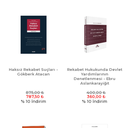
Haksız Rekabet Suçları -
Rekabet Hukukunda Devlet
Gökberk Atacan
Yardımlarının
Denetlenmesi - Ebru
Aslankarayiğit
875,00
₺
400,00
₺
787,50
₺
360,00
₺
% 10
İndirim
% 10
İndirim