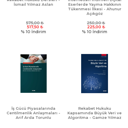
İsmail Yılmaz Aslan
Eserlerde Yayma Hakkının
Tükenmesi İlkesi - Ahunur
Açıkgöz
575,00
₺
250,00
₺
517,50
₺
225,00
₺
% 10
İndirim
% 10
İndirim
İş Gücü Piyasalarında
Rekabet Hukuku
Centilmenlik Anlaşmaları -
Kapsamında Büyük Veri ve
Arif Arda Torunlu
Algoritma - Gamze Yılmaz