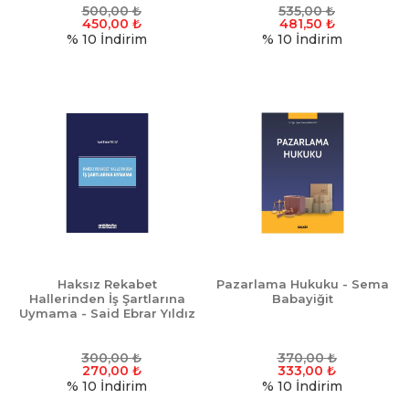
500,00
₺
535,00
₺
450,00
₺
481,50
₺
% 10
İndirim
% 10
İndirim
Haksız Rekabet
Pazarlama Hukuku - Sema
Hallerinden İş Şartlarına
Babayiğit
Uymama - Said Ebrar Yıldız
300,00
₺
370,00
₺
270,00
₺
333,00
₺
% 10
İndirim
% 10
İndirim