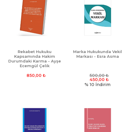
Rekabet Hukuku
Marka Hukukunda Vekil
Kapsamında Hakim
Markası - Esra Asma
Durumdaki Karma - Ayşe
Ecemgül Çelik
850,00
₺
500,00
₺
450,00
₺
% 10
İndirim