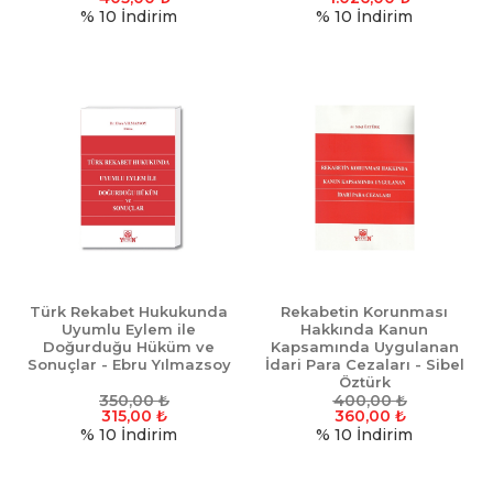
% 10
İndirim
% 10
İndirim
Türk Rekabet Hukukunda
Rekabetin Korunması
Uyumlu Eylem ile
Hakkında Kanun
Doğurduğu Hüküm ve
Kapsamında Uygulanan
Sonuçlar - Ebru Yılmazsoy
İdari Para Cezaları - Sibel
Öztürk
350,00
₺
400,00
₺
315,00
₺
360,00
₺
% 10
İndirim
% 10
İndirim