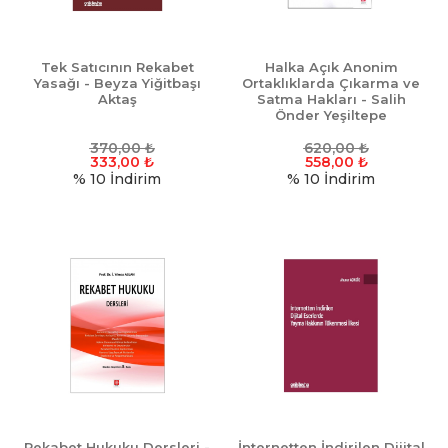
Tek Satıcının Rekabet
Halka Açık Anonim
Yasağı - Beyza Yiğitbaşı
Ortaklıklarda Çıkarma ve
Aktaş
Satma Hakları - Salih
Önder Yeşiltepe
370,00
₺
620,00
₺
333,00
₺
558,00
₺
% 10
İndirim
% 10
İndirim
Rekabet Hukuku Dersleri -
İnternetten İndirilen Dijital