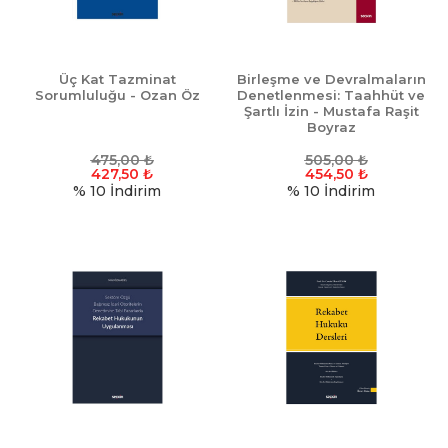
Üç Kat Tazminat
Birleşme ve Devralmaların
Sorumluluğu - Ozan Öz
Denetlenmesi: Taahhüt ve
Şartlı İzin - Mustafa Raşit
Boyraz
475,00
₺
505,00
₺
427,50
₺
454,50
₺
% 10
İndirim
% 10
İndirim