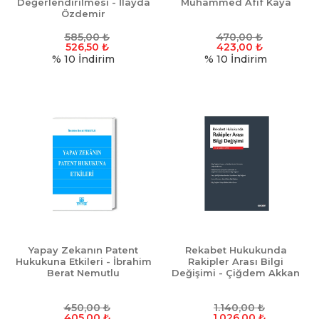
Değerlendirilmesi - İlayda
Muhammed Afif Kaya
Özdemir
585,00
₺
470,00
₺
526,50
₺
423,00
₺
% 10
İndirim
% 10
İndirim
Yapay Zekanın Patent
Rekabet Hukukunda
Hukukuna Etkileri - İbrahim
Rakipler Arası Bilgi
Berat Nemutlu
Değişimi - Çiğdem Akkan
450,00
₺
1.140,00
₺
405,00
₺
1.026,00
₺