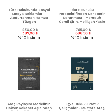
Türk Hukukunda Sosyal
İdare Hukuku
Medya Reklamları -
Perspektifinden Rekabetin
Abdurrahman Hamza
Korunması - Memduh
Tüzgen
Cemil Şirin, Melikşah Yasin
430,00
₺
765,00
₺
387,00
₺
688,50
₺
% 10
İndirim
% 10
İndirim
Araç Paylaşım Modelinin
Eşya Hukuku Pratik
Haksız Rekabet Açısından
Çalışmalar - Mustafa Ateş,