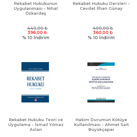
Rekabet Hukukunun
Rekabet Hukuku Dersleri -
Uygulanması - Nihal
Cevdet İlhan Günay
Özkardeş
440,00
₺
400,00
₺
396,00
₺
360,00
₺
% 10
İndirim
% 10
İndirim
Rekabet Hukuku Teori ve
Hakim Durumun Kötüye
Uygulama - İsmail Yılmaz
Kullanılması - Ahmet Sait
Aslan
Büyükçapar