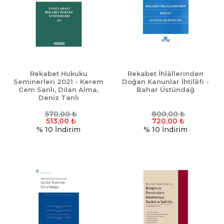
Rekabet Hukuku
Rekabet İhlâllerinden
Seminerleri 2021 - Kerem
Doğan Kanunlar İhtilâfı -
Cem Sanlı, Dilan Alma,
Bahar Üstündağ
Deniz Tanlı
570,00
₺
800,00
₺
513,00
₺
720,00
₺
% 10
İndirim
% 10
İndirim