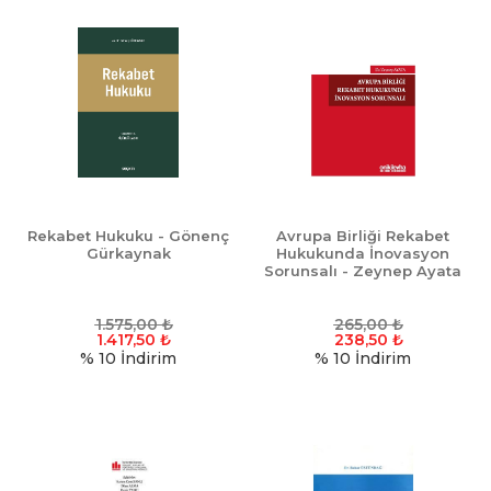
Rekabet Hukuku - Gönenç
Avrupa Birliği Rekabet
Gürkaynak
Hukukunda İnovasyon
Sorunsalı - Zeynep Ayata
1.575,00
₺
265,00
₺
1.417,50
₺
238,50
₺
% 10
İndirim
% 10
İndirim