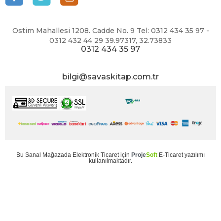
Ostim Mahallesi 1208. Cadde No. 9 Tel: 0312 434 35 97 -
0312 432 44 29 39.97317, 32.73833
0312 434 35 97
bilgi@savaskitap.com.tr
Bu
Sanal Mağaza
da
Elektronik Ticaret
için
Proje
Soft
E-Ticaret
yazılımı
kullanılmaktadır.