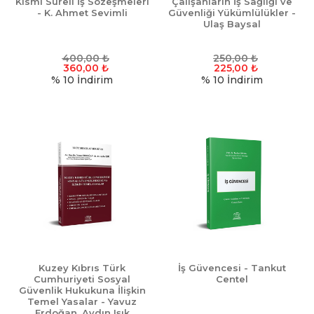
Kısmi Süreli İş Sözeşmeleri
Çalışanların İş Sağlığı ve
- K. Ahmet Sevimli
Güvenliği Yükümlülükler -
Ulaş Baysal
400,00
₺
250,00
₺
360,00
₺
225,00
₺
% 10
İndirim
% 10
İndirim
Kuzey Kıbrıs Türk
İş Güvencesi - Tankut
Cumhuriyeti Sosyal
Centel
Güvenlik Hukukuna İlişkin
Temel Yasalar - Yavuz
Erdoğan, Aydın Işık