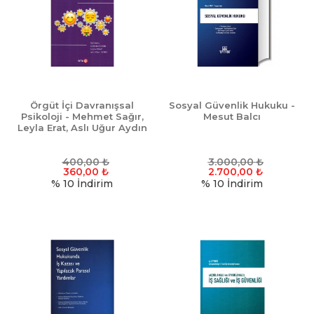
Örgüt İçi Davranışsal
Sosyal Güvenlik Hukuku -
Psikoloji - Mehmet Sağır,
Mesut Balcı
Leyla Erat, Aslı Uğur Aydın
400,00
₺
3.000,00
₺
360,00
₺
2.700,00
₺
% 10
İndirim
% 10
İndirim