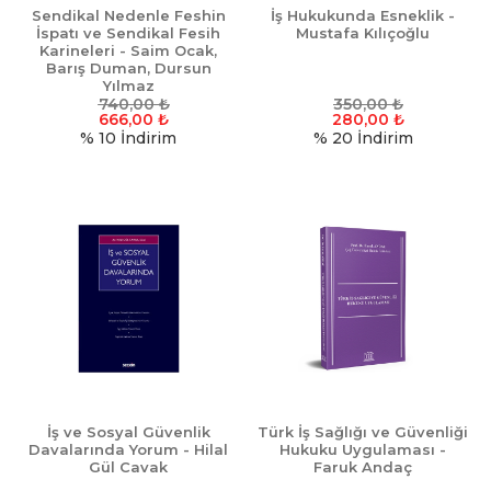
Sendikal Nedenle Feshin
İş Hukukunda Esneklik -
İspatı ve Sendikal Fesih
Mustafa Kılıçoğlu
Karineleri - Saim Ocak,
Barış Duman, Dursun
Yılmaz
740,00
₺
350,00
₺
666,00
₺
280,00
₺
% 10
İndirim
% 20
İndirim
İş ve Sosyal Güvenlik
Türk İş Sağlığı ve Güvenliği
Davalarında Yorum - Hilal
Hukuku Uygulaması -
Gül Cavak
Faruk Andaç