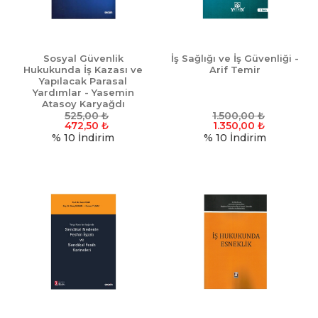
Sosyal Güvenlik
İş Sağlığı ve İş Güvenliği -
Hukukunda İş Kazası ve
Arif Temir
Yapılacak Parasal
Yardımlar - Yasemin
Atasoy Karyağdı
525,00
₺
1.500,00
₺
472,50
₺
1.350,00
₺
% 10
İndirim
% 10
İndirim