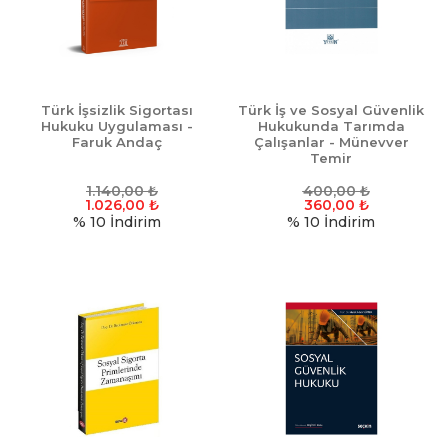
Türk İşsizlik Sigortası
Türk İş ve Sosyal Güvenlik
Hukuku Uygulaması -
Hukukunda Tarımda
Faruk Andaç
Çalışanlar - Münevver
Temir
1.140,00
₺
400,00
₺
1.026,00
₺
360,00
₺
% 10
İndirim
% 10
İndirim