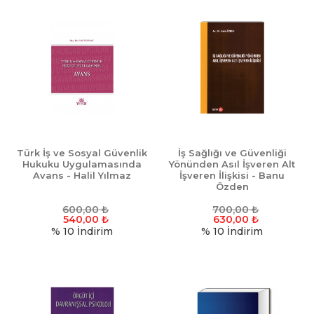
Türk İş ve Sosyal Güvenlik
İş Sağlığı ve Güvenliği
Hukuku Uygulamasında
Yönünden Asıl İşveren Alt
Avans - Halil Yılmaz
İşveren İlişkisi - Banu
Özden
600,00
₺
700,00
₺
540,00
₺
630,00
₺
% 10
İndirim
% 10
İndirim