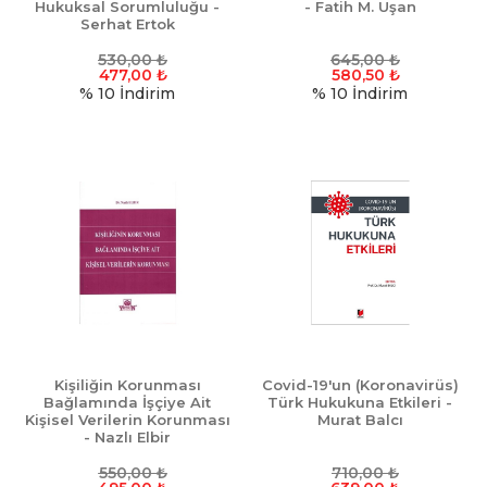
Hukuksal Sorumluluğu -
- Fatih M. Uşan
Serhat Ertok
530,00
₺
645,00
₺
477,00
₺
580,50
₺
% 10
İndirim
% 10
İndirim
Kişiliğin Korunması
Covid-19'un (Koronavirüs)
Bağlamında İşçiye Ait
Türk Hukukuna Etkileri -
Kişisel Verilerin Korunması
Murat Balcı
- Nazlı Elbir
550,00
₺
710,00
₺