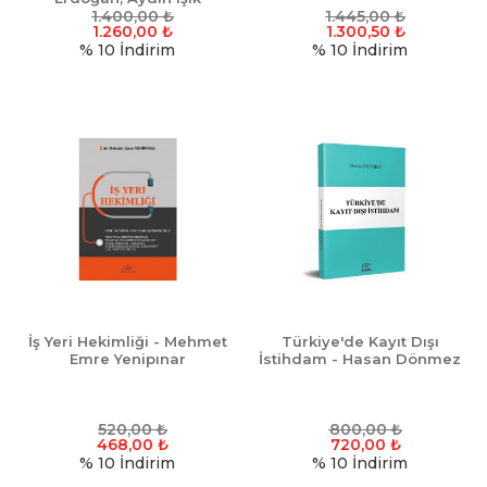
1.400,00
₺
1.445,00
₺
1.260,00
₺
1.300,50
₺
% 10
İndirim
% 10
İndirim
İş Yeri Hekimliği - Mehmet
Türkiye'de Kayıt Dışı
Emre Yenipınar
İstihdam - Hasan Dönmez
520,00
₺
800,00
₺
468,00
₺
720,00
₺
% 10
İndirim
% 10
İndirim