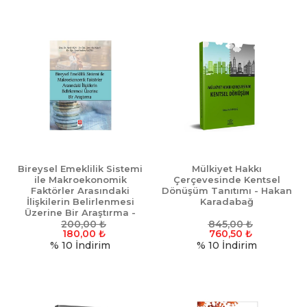
Bireysel Emeklilik Sistemi
Mülkiyet Hakkı
ile Makroekonomik
Çerçevesinde Kentsel
Faktörler Arasındaki
Dönüşüm Tanıtımı - Hakan
İlişkilerin Belirlenmesi
Karadabağ
Üzerine Bir Araştırma -
Faruk Akın
200,00
₺
845,00
₺
180,00
₺
760,50
₺
% 10
İndirim
% 10
İndirim