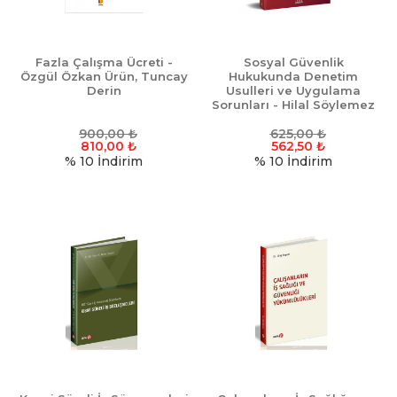
Fazla Çalışma Ücreti -
Sosyal Güvenlik
Özgül Özkan Ürün, Tuncay
Hukukunda Denetim
Derin
Usulleri ve Uygulama
Sorunları - Hilal Söylemez
900,00
₺
625,00
₺
810,00
₺
562,50
₺
% 10
İndirim
% 10
İndirim