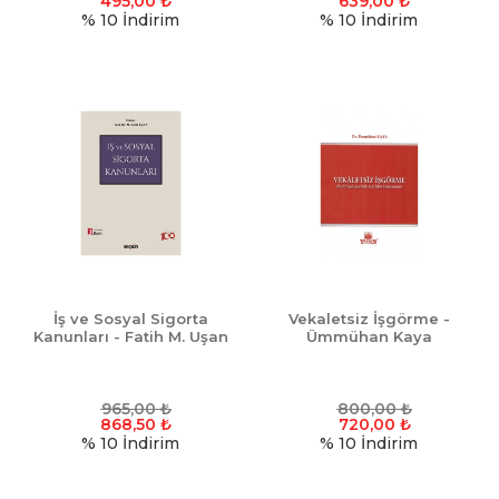
495,00
₺
639,00
₺
% 10
İndirim
% 10
İndirim
İş ve Sosyal Sigorta
Vekaletsiz İşgörme -
Kanunları - Fatih M. Uşan
Ümmühan Kaya
965,00
₺
800,00
₺
868,50
₺
720,00
₺
% 10
İndirim
% 10
İndirim