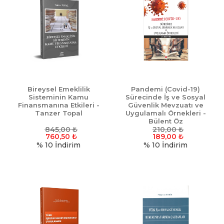
Bireysel Emeklilik
Pandemi (Covid-19)
Sisteminin Kamu
Sürecinde İş ve Sosyal
Finansmanına Etkileri -
Güvenlik Mevzuatı ve
Tanzer Topal
Uygulamalı Örnekleri -
Bülent Öz
845,00
₺
210,00
₺
760,50
₺
189,00
₺
% 10
İndirim
% 10
İndirim