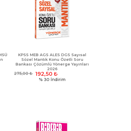
 MSÜ
KPSS MEB AGS ALES DGS Sayısal
an
Sözel Mantık Konu Özetli Soru
Bankası Çözümlü Yönerge Yayınları
2026
275,00
₺
192,50
₺
% 30
İndirim