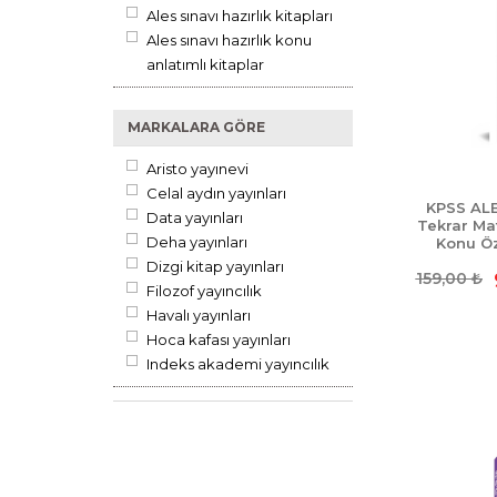
Ales sınavı hazırlık kitapları
Ales sınavı hazırlık konu
anlatımlı kitaplar
Ales sınavı hazırlık soru
bankası kitapları
MARKALARA GÖRE
Dgs sınavı hazırlık çıkmış
sorular
Aristo yayınevi
Dgs sınavı hazırlık deneme
Celal aydın yayınları
KPSS ALE
kitapları
Data yayınları
Tekrar Ma
Dgs sınavı hazırlık konu
Deha yayınları
Konu Öz
anlatımlı kitaplar
Dizgi kitap yayınları
159,00
₺
Dgs sınavı hazırlık soru
Filozof yayıncılık
bankası kitapları
Havalı yayınları
Dgs sınavı hazırlık yaprak
Hoca kafası yayınları
testler
Indeks akademi yayıncılık
Dgs sınavları hazırlık
Informal yayınları
kitapları
Ivme yayınları
Ekpss engelli kamu
Kozmik oda yayıncılık
personeli sınavı kitapları
Lodos yayınları
Ekpss konu anlatımlı
Mutlak değer yayınları