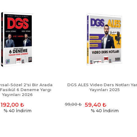
sal-Sözel 2'si Bir Arada
DGS ALES Video Ders Notları Ya
 Fasikül 6 Deneme Yargı
Yayınları 2025
Yayınları 2026
192,00
₺
99,00
₺
59,40
₺
% 40
İndirim
% 40
İndirim