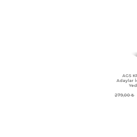
AGS K
Adaylar İ
Yed
279,00
₺