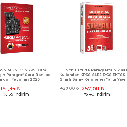
PSS ALES DGS YKS Tüm
Son 10 Yılda Paragrafta Sıklıkl
çin Paragraf Soru Bankası
Kullanılan KPSS ALES DGS EKPSS
iiklim Yayınları 2025
Sihirli Sınav Kelimeleri Yargı Yayın
181,35
₺
420,00
₺
252,00
₺
% 35
İndirim
% 40
İndirim