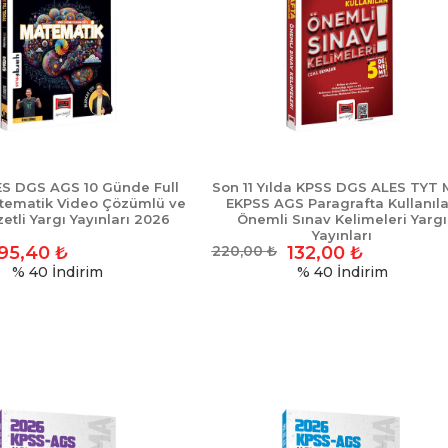
S DGS AGS 10 Günde Full
Son 11 Yılda KPSS DGS ALES TYT
tematik Video Çözümlü ve
EKPSS AGS Paragrafta Kullanıl
etli Yargı Yayınları 2026
Önemli Sınav Kelimeleri Yargı
Yayınları
95,40
₺
220,00
₺
132,00
₺
% 40
İndirim
% 40
İndirim