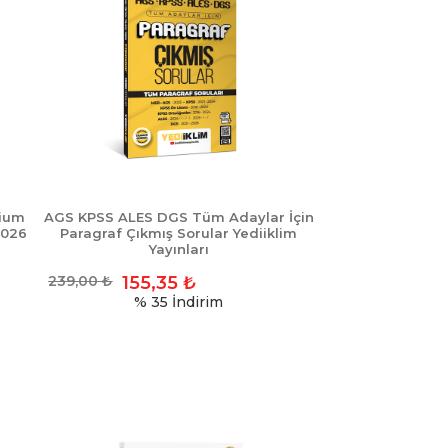
mium
AGS KPSS ALES DGS Tüm Adaylar İçin
2026
Paragraf Çıkmış Sorular Yediiklim
Yayınları
239,00
₺
155,35
₺
% 35
İndirim