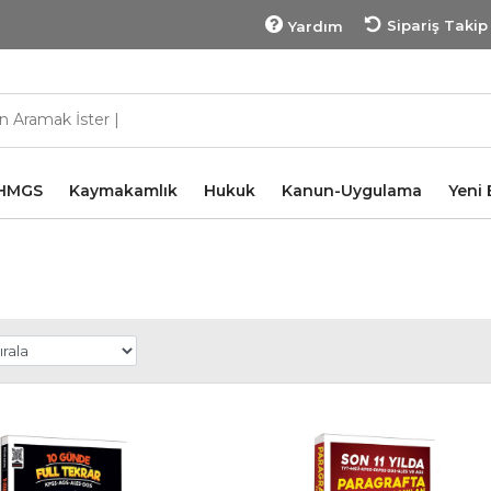
Sipariş Takip
Yardım
HMGS
Kaymakamlık
Hukuk
Kanun-Uygulama
Yeni 