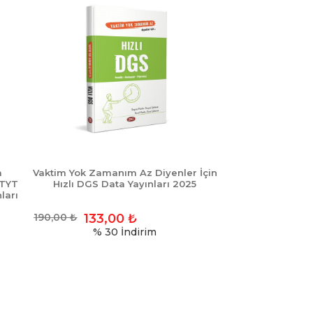
a
Vaktim Yok Zamanım Az Diyenler İçin
 TYT
Hızlı DGS Data Yayınları 2025
ları
190,00
₺
133,00
₺
% 30
İndirim