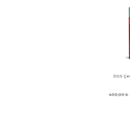
DGS Çev
400,00
₺