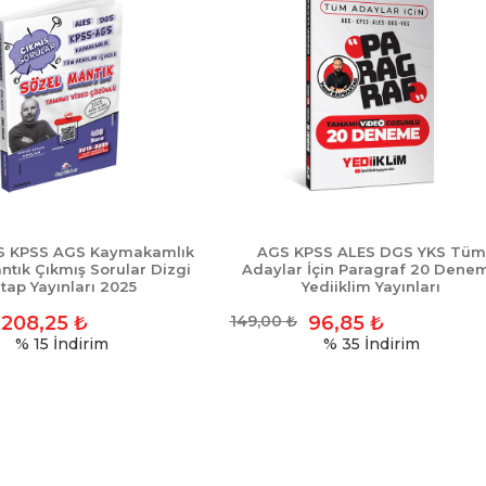
S KPSS AGS Kaymakamlık
AGS KPSS ALES DGS YKS Tüm
ntık Çıkmış Sorular Dizgi
Adaylar İçin Paragraf 20 Dene
itap Yayınları 2025
Yediiklim Yayınları
208,25
₺
149,00
₺
96,85
₺
% 15
İndirim
% 35
İndirim