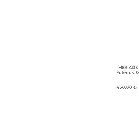
kitapları
Yds sınavı hazırlık kitapları
Yeni eklenen kitaplar
Yks-ayt-tyt çıkmış sorular
kitapları
Yks-ayt-tyt deneme
kitapları
Yks-ayt-tyt hazırlık kitapları
Yks-ayt-tyt konu anlatımlı
MEB AGS 
kitapları
Yetenek So
Yks-ayt-tyt soru bankası
kitapları
450,00
₺