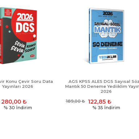
ir Konu Çevir Soru Data
AGS KPSS ALES DGS Sayısal Söz
Yayınları 2026
Mantık 50 Deneme Yediiklim Yayın
2026
280,00
₺
189,00
₺
122,85
₺
% 30
İndirim
% 35
İndirim