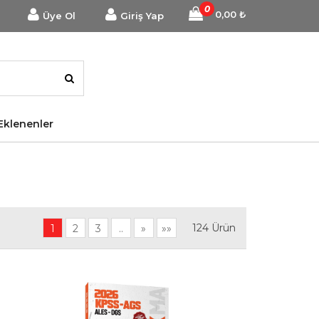
0
0,00
₺
Üye Ol
Giriş Yap
Eklenenler
124
Ürün
1
2
3
..
»
»»