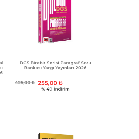
al
DGS Birebir Serisi Paragraf Soru
sı
Bankası Yargı Yayınları 2026
26
425,00
₺
255,00
₺
% 40
İndirim