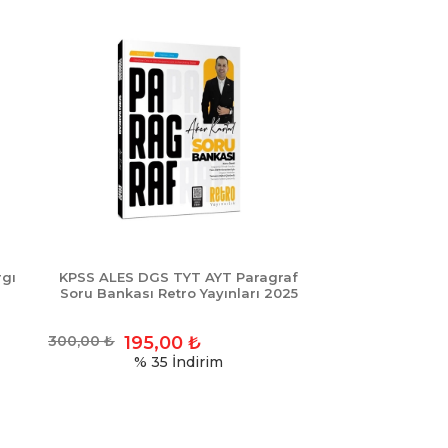
rgı
KPSS ALES DGS TYT AYT Paragraf
Soru Bankası Retro Yayınları 2025
300,00
₺
195,00
₺
% 35
İndirim