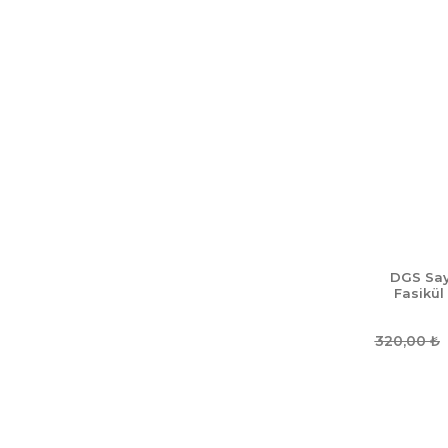
DGS Sayı
Fasikül
320,00
₺