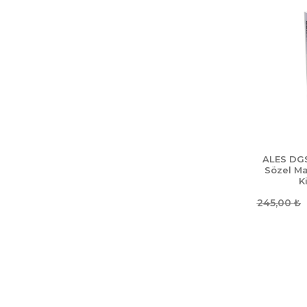
ALES DG
Sözel Ma
K
245,00
₺