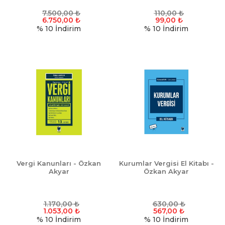
7.500,00
₺
110,00
₺
6.750,00
₺
99,00
₺
% 10
İndirim
% 10
İndirim
Vergi Kanunları - Özkan
Kurumlar Vergisi El Kitabı -
Akyar
Özkan Akyar
1.170,00
₺
630,00
₺
1.053,00
₺
567,00
₺
% 10
İndirim
% 10
İndirim