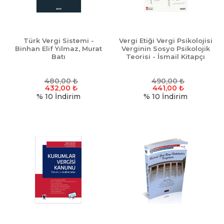
Türk Vergi Sistemi -
Vergi Etiği Vergi Psikolojisi
Binhan Elif Yılmaz, Murat
Verginin Sosyo Psikolojik
Batı
Teorisi - İsmail Kitapçı
480,00
₺
490,00
₺
432,00
₺
441,00
₺
% 10
İndirim
% 10
İndirim