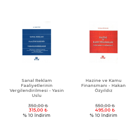
Sanal Reklam
Hazine ve Kamu
Faaliyetlerinin
Finansmanı - Hakan
Vergilendirilmesi - Yasin
Özyıldız
Uslu
350,00
₺
550,00
₺
315,00
₺
495,00
₺
% 10
İndirim
% 10
İndirim