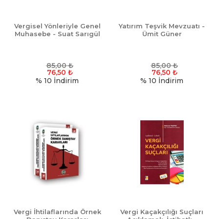
Vergisel Yönleriyle Genel
Yatırım Teşvik Mevzuatı -
Muhasebe - Suat Sarıgül
Ümit Güner
85,00
₺
85,00
₺
76,50
₺
76,50
₺
% 10
İndirim
% 10
İndirim
Vergi İhtilaflarında Örnek
Vergi Kaçakçılığı Suçları