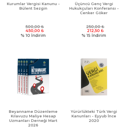
Kurumlar Vergisi Kanunu -
Üçüncü Genç Vergi
Bülent Sezgin
Hukukçuları Konferansı -
Cenker Göker
500,00
₺
250,00
₺
450,00
₺
212,50
₺
% 10
İndirim
% 15
İndirim
Beyanname Düzenleme
Yürürlükteki Türk Vergi
Kılavuzu Maliye Hesap
Kanunları - Eyyub İnce
Uzmanları Derneği Mart
2020
2026