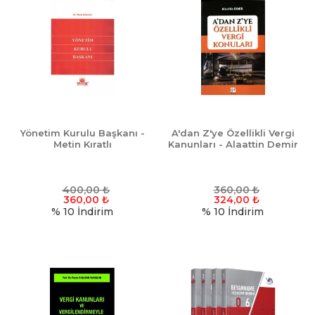
Yönetim Kurulu Başkanı -
A'dan Z'ye Özellikli Vergi
Metin Kıratlı
Kanunları - Alaattin Demir
400,00
₺
360,00
₺
360,00
₺
324,00
₺
% 10
İndirim
% 10
İndirim