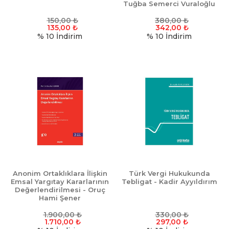
Tuğba Semerci Vuraloğlu
150,00
₺
380,00
₺
135,00
₺
342,00
₺
% 10
İndirim
% 10
İndirim
Anonim Ortaklıklara İlişkin
Türk Vergi Hukukunda
Emsal Yargıtay Kararlarının
Tebligat - Kadir Ayyıldırım
Değerlendirilmesi - Oruç
Hami Şener
1.900,00
₺
330,00
₺
1.710,00
₺
297,00
₺