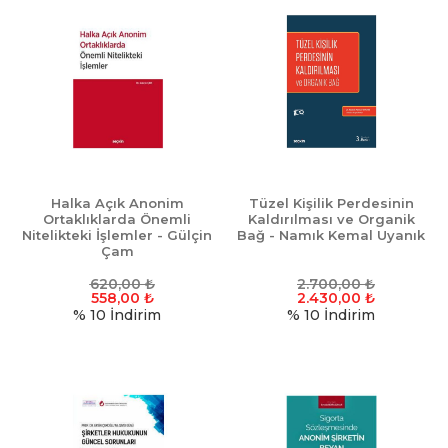
Halka Açık Anonim
Tüzel Kişilik Perdesinin
Ortaklıklarda Önemli
Kaldırılması ve Organik
Nitelikteki İşlemler - Gülçin
Bağ - Namık Kemal Uyanık
Çam
620,00
₺
2.700,00
₺
558,00
₺
2.430,00
₺
% 10
İndirim
% 10
İndirim