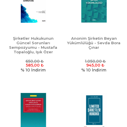
Şirketler Hukukunun
Anonim Şirketin Beyan
Güncel Sorunları
Yükümlülüğü - Sevda Bora
Sempozyumu - Mustafa
Çınar
Topaloğlu, Işık Özer
650,00
₺
1.050,00
₺
585,00
₺
945,00
₺
% 10
İndirim
% 10
İndirim