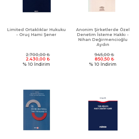
Limited Ortaklıklar Hukuku
Anonim Şirketlerde Özel
- Oruç Hami Şener
Denetim İsteme Hakkı -
Nihan Değirmencioğlu
Aydın
2.700,00
₺
945,00
₺
2.430,00
₺
850,50
₺
% 10
İndirim
% 10
İndirim