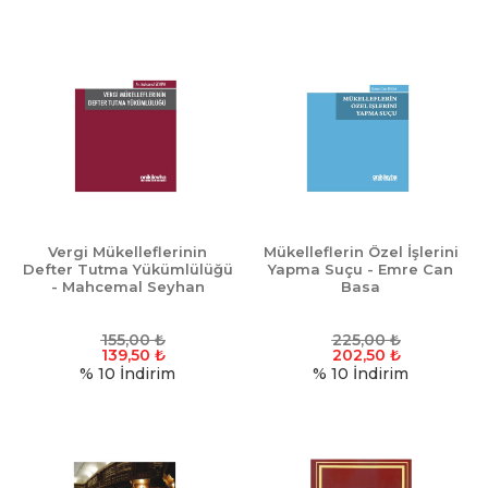
Vergi Mükelleflerinin
Mükelleflerin Özel İşlerini
Defter Tutma Yükümlülüğü
Yapma Suçu - Emre Can
- Mahcemal Seyhan
Basa
155,00
₺
225,00
₺
139,50
₺
202,50
₺
% 10
İndirim
% 10
İndirim