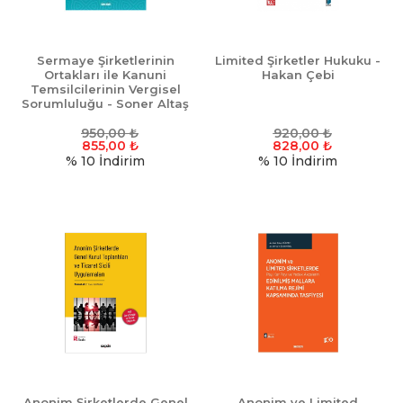
Sermaye Şirketlerinin
Limited Şirketler Hukuku -
Ortakları ile Kanuni
Hakan Çebi
Temsilcilerinin Vergisel
Sorumluluğu - Soner Altaş
950,00
₺
920,00
₺
855,00
₺
828,00
₺
% 10
İndirim
% 10
İndirim
Anonim Şirketlerde Genel
Anonim ve Limited