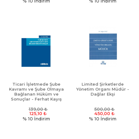
% 10
İndirim
% 10
İndirim
Ticari İşletmede Şube
Limited Şirketlerde
Kavramı ve Şube Olmaya
Yönetim Organı Müdür -
Bağlanan Hüküm ve
Dağlar Ekşi
Sonuçlar - Ferhat Kayış
139,00
₺
500,00
₺
125,10
₺
450,00
₺
% 10
İndirim
% 10
İndirim