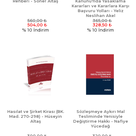
Rehberi - Soner Altaş
Kanunu'nda Yasaklama
Kararları ve Kararlara Karşı
Başvuru Yolları - Yeliz
Neslihan Akel
560,00
₺
365,00
₺
504,00
₺
328,50
₺
% 10
İndirim
% 10
İndirim
Hasılat ve Şirket Kirası (BK.
Sözleşmeye Aykırı Mal
Mad. 270-298) - Hüseyin
Tesliminde Yenisiyle
Altaş
Değiştirme Hakkı - Nafiye
Yücedağ