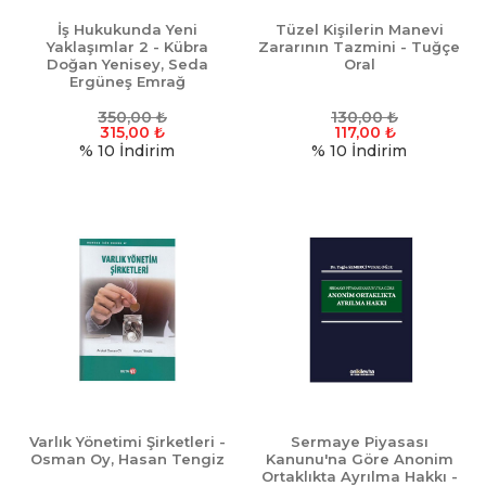
İş Hukukunda Yeni
Tüzel Kişilerin Manevi
Yaklaşımlar 2 - Kübra
Zararının Tazmini - Tuğçe
Doğan Yenisey, Seda
Oral
Ergüneş Emrağ
350,00
₺
130,00
₺
315,00
₺
117,00
₺
% 10
İndirim
% 10
İndirim
Varlık Yönetimi Şirketleri -
Sermaye Piyasası
Osman Oy, Hasan Tengiz
Kanunu'na Göre Anonim
Ortaklıkta Ayrılma Hakkı -