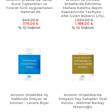
Kurul Toplantıları ve
Şirketlerde Edinilmiş
Ticaret Sicili Uygulamaları
Mallara Katılma Rejimi
- Mehmet Ak
Kapsamında Tasfiyesi -
Afet Gülen Büberci Çifçi,
640,00
₺
Derya İçöz Demir
1.320,00
₺
576,00
₺
1.188,00
₺
% 10
İndirim
% 10
İndirim
Anonim Ortaklıkta Oy
Anonim Ortaklıklarda
Hakkında İmtiyaz Ve
İmtiyazlı Pay Sahipleri Özel
Sınırları - Levent Biçer
Kurulu - Mehmet Berkay
Nizamoğlu