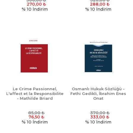
300,00
₺
320,00
₺
270,00
₺
288,00
₺
% 10
İndirim
% 10
İndirim
Le Crime Passionnel,
Osmanlı Hukuk Sözlüğü -
L'affect et la Responsibilite
Fethi Gedikli, İbrahim Enes
- Mathilde Briard
Onat
85,00
₺
370,00
₺
76,50
₺
333,00
₺
% 10
İndirim
% 10
İndirim