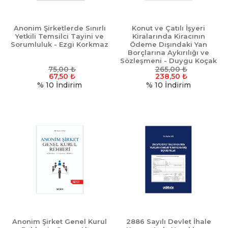
Anonim Şirketlerde Sınırlı
Konut ve Çatılı İşyeri
Yetkili Temsilci Tayini ve
Kiralarında Kiracının
Sorumluluk - Ezgi Korkmaz
Ödeme Dışındaki Yan
Borçlarına Aykırılığı ve
Sözleşmeni - Duygu Koçak
75,00
₺
265,00
Diker
₺
67,50
₺
238,50
₺
% 10
İndirim
% 10
İndirim
Anonim Şirket Genel Kurul
2886 Sayılı Devlet İhale