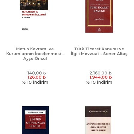
Metus Kavramı ve
Türk Ticaret Kanunu ve
Kurumlarının İncelenmesi -
İlgili Mevzuat - Soner Altaş
Ayşe Öncül
140,00
₺
2.160,00
₺
126,00
₺
1.944,00
₺
% 10
İndirim
% 10
İndirim