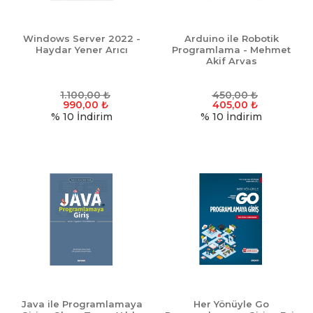
Windows Server 2022 -
Arduino ile Robotik
Haydar Yener Arıcı
Programlama - Mehmet
Akif Arvas
1.100,00
₺
450,00
₺
990,00
₺
405,00
₺
% 10
İndirim
% 10
İndirim
Java ile Programlamaya
Her Yönüyle Go