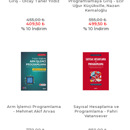
Giriş - Olcay Taner Yıldız
Programlamaya Giriş - Ecir
Uğur Küçüksille, Nazan
Kemaloğlu
455,00
₺
555,00
₺
409,50
₺
499,50
₺
% 10
İndirim
% 10
İndirim
Arm İşlemci Programlama
Sayısal Hesaplama ve
- Mehmet Akif Arvas
Programlama - Fahri
Vatansever