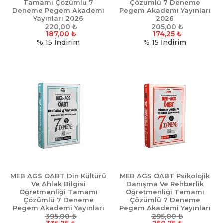
Tamamı Çözümlü 7
Çözümlü 7 Deneme
Deneme Pegem Akademi
Pegem Akademi Yayınları
Yayınları 2026
2026
220,00
₺
205,00
₺
187,00
₺
174,25
₺
% 15
İndirim
% 15
İndirim
MEB AGS ÖABT Din Kültürü
MEB AGS ÖABT Psikolojik
Ve Ahlak Bilgisi
Danışma Ve Rehberlik
Öğretmenliği Tamamı
Öğretmenliği Tamamı
Çözümlü 7 Deneme
Çözümlü 7 Deneme
Pegem Akademi Yayınları
Pegem Akademi Yayınları
395,00
2026
₺
295,00
2026
₺