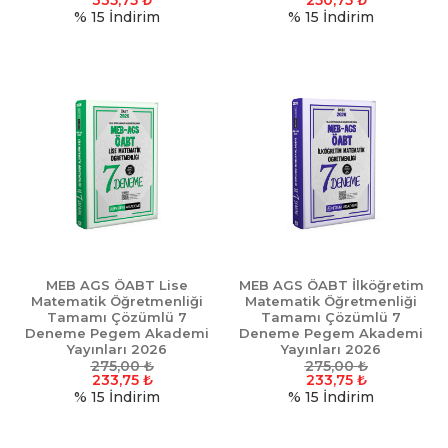
335,75
₺
250,75
₺
% 15
İndirim
% 15
İndirim
MEB AGS ÖABT Lise
MEB AGS ÖABT İlköğretim
Matematik Öğretmenliği
Matematik Öğretmenliği
Tamamı Çözümlü 7
Tamamı Çözümlü 7
Deneme Pegem Akademi
Deneme Pegem Akademi
Yayınları 2026
Yayınları 2026
275,00
₺
275,00
₺
233,75
₺
233,75
₺
% 15
İndirim
% 15
İndirim