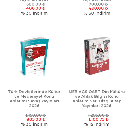
580,00
₺
700,00
₺
406,00
₺
490,00
₺
% 30
İndirim
% 30
İndirim
Türk Devletlerinde Kültür
MEB AGS ÖABT Din Kültürü
ve Medeniyet Konu
ve Ahlak Bilgisi Konu
Anlatımı Savaş Yayınları
Anlatım Seti Dizgi Kitap
2026
Yayınları 2026
1.150,00
₺
1.295,00
₺
805,00
₺
1.100,75
₺
% 30
İndirim
% 15
İndirim