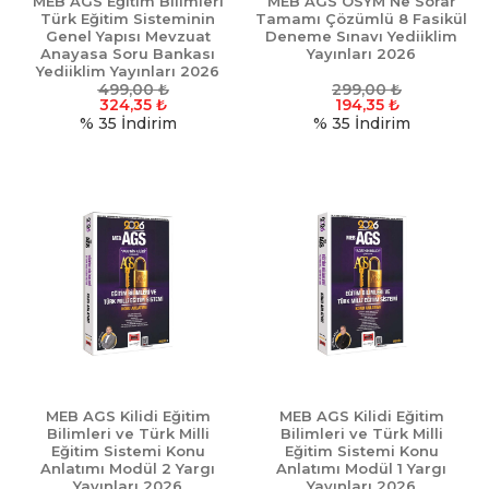
MEB AGS Eğitim Bilimleri
MEB AGS ÖSYM Ne Sorar
Türk Eğitim Sisteminin
Tamamı Çözümlü 8 Fasikül
Genel Yapısı Mevzuat
Deneme Sınavı Yediiklim
Anayasa Soru Bankası
Yayınları 2026
Yediiklim Yayınları 2026
499,00
₺
299,00
₺
324,35
₺
194,35
₺
% 35
İndirim
% 35
İndirim
MEB AGS Kilidi Eğitim
MEB AGS Kilidi Eğitim
Bilimleri ve Türk Milli
Bilimleri ve Türk Milli
Eğitim Sistemi Konu
Eğitim Sistemi Konu
Anlatımı Modül 2 Yargı
Anlatımı Modül 1 Yargı
Yayınları 2026
Yayınları 2026