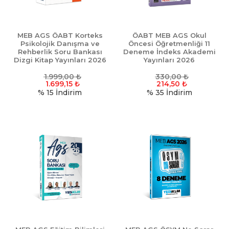
MEB AGS ÖABT Korteks
ÖABT MEB AGS Okul
Psikolojik Danışma ve
Öncesi Öğretmenliği 11
Rehberlik Soru Bankası
Deneme İndeks Akademi
Dizgi Kitap Yayınları 2026
Yayınları 2026
1.999,00
₺
330,00
₺
1.699,15
₺
214,50
₺
% 15
İndirim
% 35
İndirim