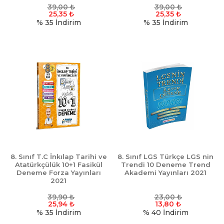
39,00
₺
39,00
₺
25,35
₺
25,35
₺
% 35
İndirim
% 35
İndirim
8. Sınıf T.C İnkılap Tarihi ve
8. Sınıf LGS Türkçe LGS nin
Atatürkçülük 10+1 Fasikül
Trendi 10 Deneme Trend
Deneme Forza Yayınları
Akademi Yayınları 2021
2021
39,90
₺
23,00
₺
25,94
₺
13,80
₺
% 35
İndirim
% 40
İndirim