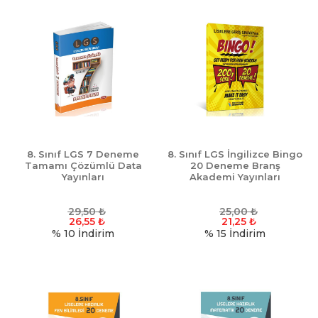
8. Sınıf LGS 7 Deneme
8. Sınıf LGS İngilizce Bingo
Tamamı Çözümlü Data
20 Deneme Branş
Yayınları
Akademi Yayınları
29,50
₺
25,00
₺
26,55
₺
21,25
₺
% 10
İndirim
% 15
İndirim