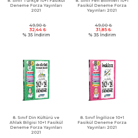
8. Sınıf Türkçe 10+1 Fasikül
8. Sınıf Fen Bilimleri 10+1
Deneme Forza Yayınları
Fasikül Deneme Forza
2021
Yayınları 2021
49,90
₺
49,00
₺
32,44
₺
31,85
₺
% 35
İndirim
% 35
İndirim
8. Sınıf Din Kültürü ve
8. Sınıf İngilizce 10+1
Ahlak Bilgisi 10+1 Fasikül
Fasikül Deneme Forza
Deneme Forza Yayınları
Yayınları 2021
2021