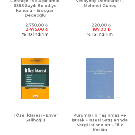
Gerekçeli ve Açıklamalı
Vesayetçi Demokrasi -
5393 Sayılı Belediye
Mehmet Güneş
Kanunu - Erdoğan
Dedeoğlu
2.750,00
₺
220,00
₺
2.475,00
₺
187,00
₺
% 10
İndirim
% 15
İndirim
İl Özel İdaresi - Enver
Kurumların Taşınmaz ve
Salihoğlu
İştirak Hissesi Satışlarında
Vergi İstisnaları - Filiz
Keskin