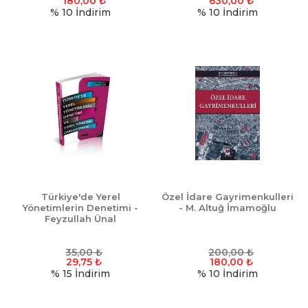
180,00
₺
630,00
₺
% 10
İndirim
% 10
İndirim
Türkiye'de Yerel
Özel İdare Gayrimenkulleri
Yönetimlerin Denetimi -
- M. Altuğ İmamoğlu
Feyzullah Ünal
35,00
₺
200,00
₺
29,75
₺
180,00
₺
% 15
İndirim
% 10
İndirim