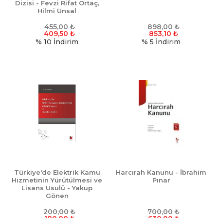
Dizisi - Fevzi Rifat Ortaç,
Hilmi Ünsal
455,00
₺
898,00
₺
409,50
₺
853,10
₺
% 10
İndirim
% 5
İndirim
Türkiye'de Elektrik Kamu
Harcırah Kanunu - İbrahim
Hizmetinin Yürütülmesi ve
Pınar
Lisans Usulü - Yakup
Gönen
200,00
₺
700,00
₺