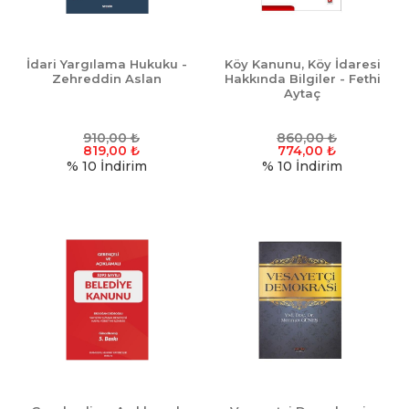
İdari Yargılama Hukuku -
Köy Kanunu, Köy İdaresi
Zehreddin Aslan
Hakkında Bilgiler - Fethi
Aytaç
910,00
₺
860,00
₺
819,00
₺
774,00
₺
% 10
İndirim
% 10
İndirim