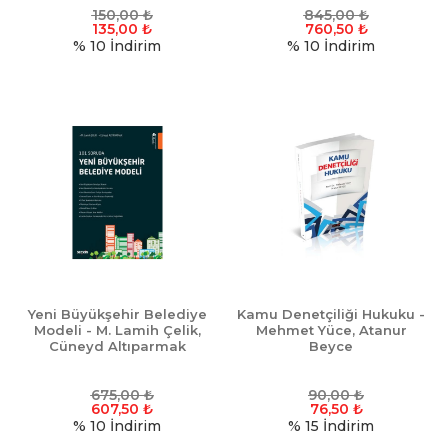
150,00
₺
845,00
₺
135,00
₺
760,50
₺
% 10
İndirim
% 10
İndirim
Yeni Büyükşehir Belediye
Kamu Denetçiliği Hukuku -
Modeli - M. Lamih Çelik,
Mehmet Yüce, Atanur
Cüneyd Altıparmak
Beyce
675,00
₺
90,00
₺
607,50
₺
76,50
₺
% 10
İndirim
% 15
İndirim