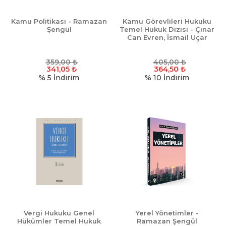
Kamu Politikası - Ramazan
Kamu Görevlileri Hukuku
Şengül
Temel Hukuk Dizisi - Çınar
Can Evren, İsmail Uçar
359,00
₺
405,00
₺
341,05
₺
364,50
₺
% 5
İndirim
% 10
İndirim
Vergi Hukuku Genel
Yerel Yönetimler -
Hükümler Temel Hukuk
Ramazan Şengül