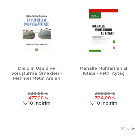
Disiplin Usulü ve
Mahalle Muhtarının El
Soruşturma Örnekleri -
Kitabı - Fethi Aytaç
Mehmet Metin Arslan
530,00
₺
360,00
₺
477,00
₺
324,00
₺
% 10
İndirim
% 10
İndirim
24
Ürün