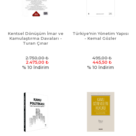
Kentsel Dönüşüm İmar ve
Türkiye'nin Yönetim Yapısı
Kamulaştırma Davaları -
- Kemal Gözler
Turan Çınar
2.750,00
₺
495,00
₺
2.475,00
₺
445,50
₺
% 10
İndirim
% 10
İndirim