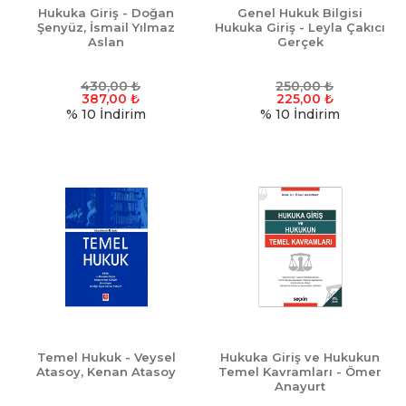
Hukuka Giriş - Doğan
Genel Hukuk Bilgisi
Şenyüz, İsmail Yılmaz
Hukuka Giriş - Leyla Çakıcı
Aslan
Gerçek
430,00
₺
250,00
₺
387,00
₺
225,00
₺
% 10
İndirim
% 10
İndirim
Temel Hukuk - Veysel
Hukuka Giriş ve Hukukun
Atasoy, Kenan Atasoy
Temel Kavramları - Ömer
Anayurt