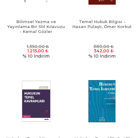
Bilimsel Yazma ve
Temel Hukuk Bilgisi -
Yayınlama Bir Stil Kılavuzu
Hasan Pulaşlı, Ömer Korkut
- Kemal Gözler
1.350,00
₺
380,00
₺
1.215,00
₺
342,00
₺
% 10
İndirim
% 10
İndirim