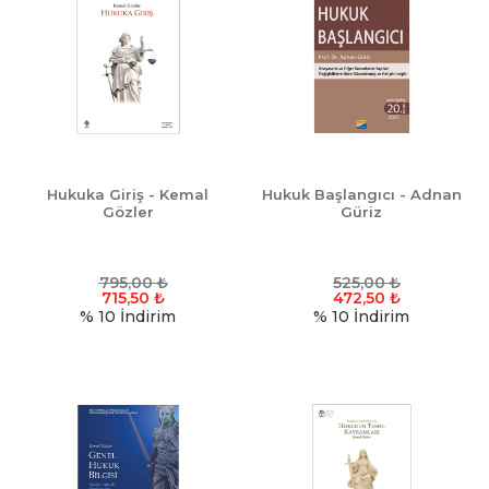
Hukuka Giriş - Kemal
Hukuk Başlangıcı - Adnan
Gözler
Güriz
795,00
₺
525,00
₺
715,50
₺
472,50
₺
% 10
İndirim
% 10
İndirim