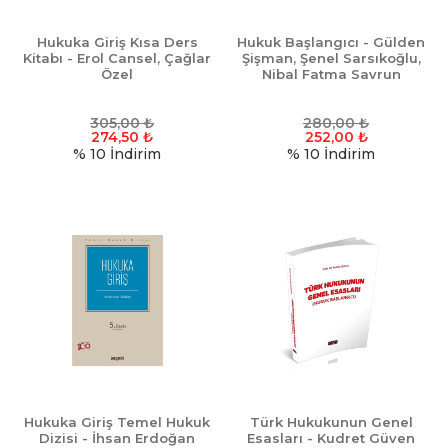
Hukuka Giriş Kısa Ders
Hukuk Başlangıcı - Gülden
Kitabı - Erol Cansel, Çağlar
Şişman, Şenel Sarsıkoğlu,
Özel
Nibal Fatma Savrun
305,00
₺
280,00
₺
274,50
₺
252,00
₺
% 10
İndirim
% 10
İndirim
Hukuka Giriş Temel Hukuk
Türk Hukukunun Genel
Dizisi - İhsan Erdoğan
Esasları - Kudret Güven