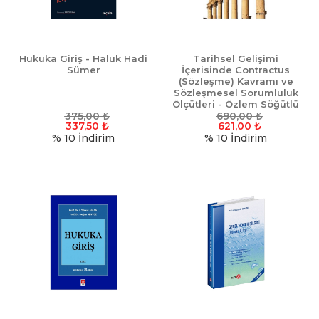
Hukuka Giriş - Haluk Hadi
Tarihsel Gelişimi
Sümer
İçerisinde Contractus
(Sözleşme) Kavramı ve
Sözleşmesel Sorumluluk
Ölçütleri - Özlem Söğütlü
375,00
₺
690,00
Erişgin
₺
337,50
₺
621,00
₺
% 10
İndirim
% 10
İndirim