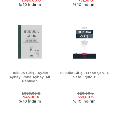
1.080,00
₺
751,50
₺
% 10
İndirim
% 10
İndirim
Hukuka Giriş - Aydın
Hukuka Giriş - Ersan Şen, H.
Aybay, Rona Aybay, Ali
Sefa Eryıldız
Pehlivan
1.050,00
₺
620,00
₺
945,00
₺
558,00
₺
% 10
İndirim
% 10
İndirim