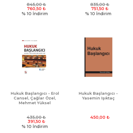
845,00
₺
835,00
₺
760,50
₺
751,50
₺
% 10
İndirim
% 10
İndirim
Hukuk Başlangıcı - Erol
Hukuk Başlangıcı -
Cansel, Çağlar Özel,
Yasemin Işıktaç
Mehmet Yüksel
435,00
₺
450,00
₺
391,50
₺
% 10
İndirim