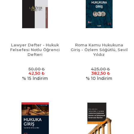
Lawyer Defter - Hukuk
Roma Kamu Hukukuna
Felsefesi Notlu Öğrenci
Giriş - Özlem Söğütlü, Sevil
Defteri
Yıldız
50,00
₺
425,00
₺
42,50
₺
382,50
₺
% 15
İndirim
% 10
İndirim