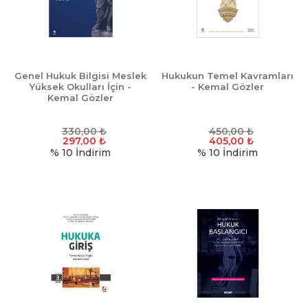
Genel Hukuk Bilgisi Meslek
Hukukun Temel Kavramları
Yüksek Okulları İçin -
- Kemal Gözler
Kemal Gözler
330,00
₺
450,00
₺
297,00
₺
405,00
₺
% 10
İndirim
% 10
İndirim