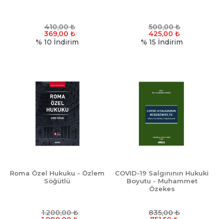
410,00
₺
500,00
₺
369,00
₺
425,00
₺
% 10
İndirim
% 15
İndirim
Roma Özel Hukuku - Özlem
COVID-19 Salgınının Hukuki
Söğütlü
Boyutu - Muhammet
Özekes
1.200,00
₺
835,00
₺