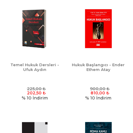
Temel Hukuk Dersleri -
Hukuk Başlangıcı - Ender
Ufuk Aydın
Ethem Atay
225,00
₺
900,00
₺
202,50
₺
810,00
₺
% 10
İndirim
% 10
İndirim