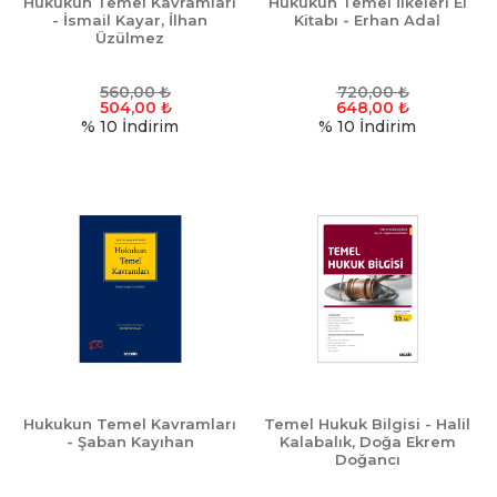
Hukukun Temel Kavramları
Hukukun Temel İlkeleri El
- İsmail Kayar, İlhan
Kitabı - Erhan Adal
Üzülmez
560,00
₺
720,00
₺
504,00
₺
648,00
₺
% 10
İndirim
% 10
İndirim
Hukukun Temel Kavramları
Temel Hukuk Bilgisi - Halil
- Şaban Kayıhan
Kalabalık, Doğa Ekrem
Doğancı