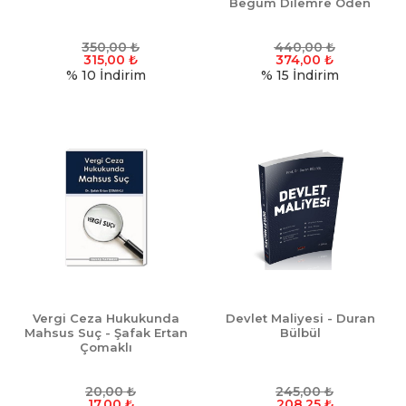
Begüm Dilemre Öden
350,00
₺
440,00
₺
315,00
₺
374,00
₺
% 10
İndirim
% 15
İndirim
Vergi Ceza Hukukunda
Devlet Maliyesi - Duran
Mahsus Suç - Şafak Ertan
Bülbül
Çomaklı
20,00
₺
245,00
₺
17,00
₺
208,25
₺