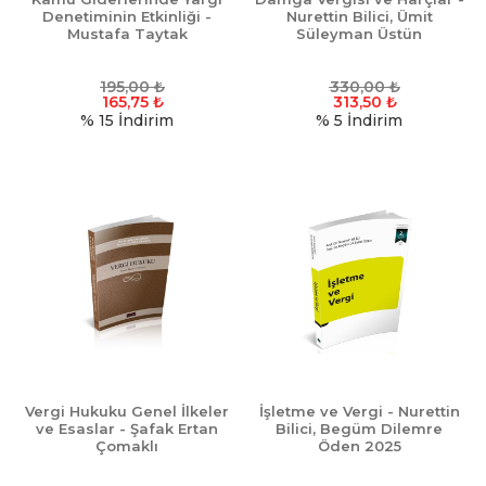
Denetiminin Etkinliği -
Nurettin Bilici, Ümit
Mustafa Taytak
Süleyman Üstün
195,00
₺
330,00
₺
165,75
₺
313,50
₺
% 15
İndirim
% 5
İndirim
Vergi Hukuku Genel İlkeler
İşletme ve Vergi - Nurettin
ve Esaslar - Şafak Ertan
Bilici, Begüm Dilemre
Çomaklı
Öden 2025