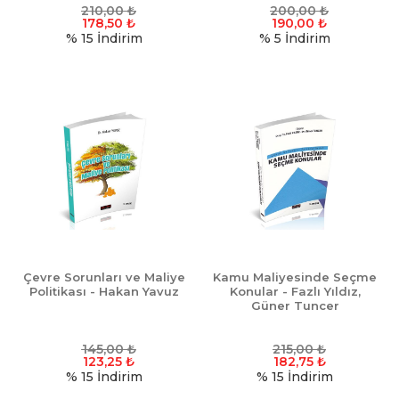
210,00
₺
200,00
₺
178,50
₺
190,00
₺
% 15
İndirim
% 5
İndirim
Çevre Sorunları ve Maliye
Kamu Maliyesinde Seçme
Politikası - Hakan Yavuz
Konular - Fazlı Yıldız,
Güner Tuncer
145,00
₺
215,00
₺
123,25
₺
182,75
₺
% 15
İndirim
% 15
İndirim