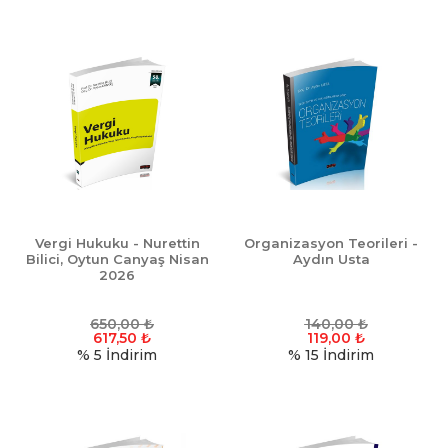
Vergi Hukuku - Nurettin
Organizasyon Teorileri -
Bilici, Oytun Canyaş Nisan
Aydın Usta
2026
650,00
₺
140,00
₺
617,50
₺
119,00
₺
% 5
İndirim
% 15
İndirim