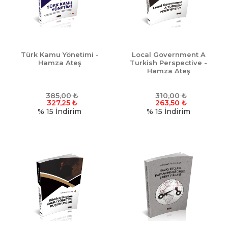
Türk Kamu Yönetimi -
Local Government A
Hamza Ateş
Turkish Perspective -
Hamza Ateş
385,00
₺
310,00
₺
327,25
₺
263,50
₺
% 15
İndirim
% 15
İndirim