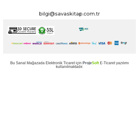
bilgi@savaskitap.com.tr
Bu
Sanal Mağaza
da
Elektronik Ticaret
için
Proje
Soft
E-Ticaret
yazılımı
kullanılmaktadır.