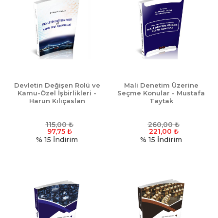
Devletin Değişen Rolü ve
Mali Denetim Üzerine
Kamu-Özel İşbirlikleri -
Seçme Konular - Mustafa
Harun Kılıçaslan
Taytak
115,00
₺
260,00
₺
97,75
₺
221,00
₺
% 15
İndirim
% 15
İndirim