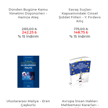
Dünden Bugüne Kamu
Savaş Suçları
Yönetimi Düşünürleri -
Kapsamındaki Cinsel
Hamza Ateş
Şiddet Fiilleri - Y. Firdevs
Kılıç
285,00
₺
175,00
₺
242,25
₺
148,75
₺
% 15
İndirim
% 15
İndirim
Uluslararası Maliye - Eren
Avrupa İnsan Hakları
Çaşkurlu
Mahkemesi Kararları -