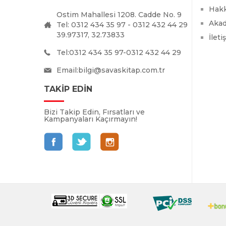
Hak
Ostim Mahallesi 1208. Cadde No. 9
Akad
Tel: 0312 434 35 97 - 0312 432 44 29
39.97317, 32.73833
İleti
Tel:0312 434 35 97-0312 432 44 29
Email:
bilgi@savaskitap.com.tr
TAKİP EDİN
Bizi Takip Edin, Fırsatları ve
Kampanyaları Kaçırmayın!