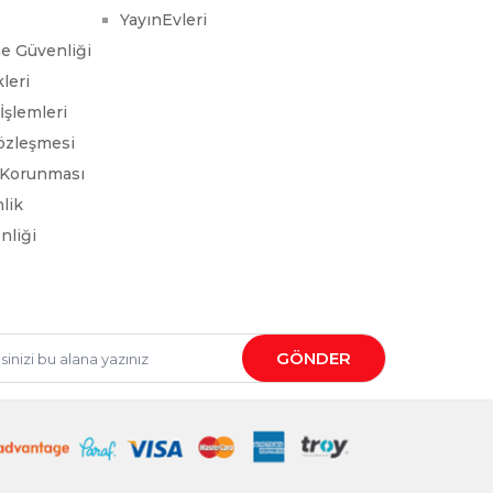
YayınEvleri
me Güvenliği
leri
İşlemleri
Sözleşmesi
n Korunması
nlik
nliği