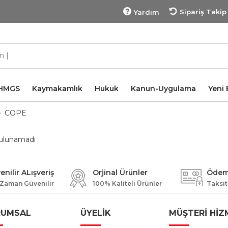
Sipariş Takip
Yardım
HMGS
Kaymakamlık
Hukuk
Kanun-Uygulama
Yeni 
COPE
ulunamadı
enilir ALışveriş
Orjinal Ürünler
Ödeme
 Zaman Güvenilir
100% Kaliteli Ürünler
Taksitl
RUMSAL
ÜYELİK
MÜŞTERİ HİZ