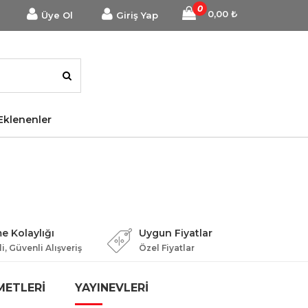
0
0,00
₺
Üye Ol
Giriş Yap
Eklenenler
 Kolaylığı
Uygun Fiyatlar
i, Güvenli Alışveriş
Özel Fiyatlar
METLERİ
YAYINEVLERİ