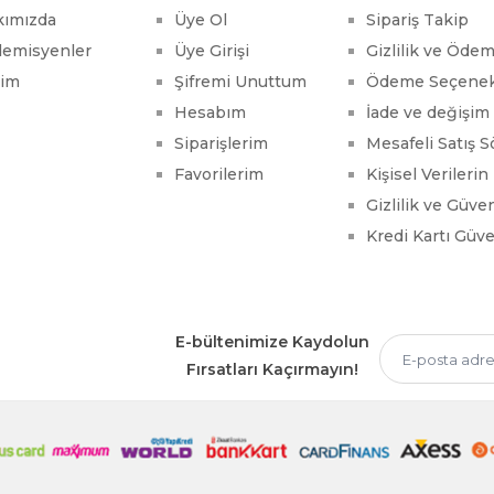
kımızda
Üye Ol
Sipariş Takip
emisyenler
Üye Girişi
Gizlilik ve Öde
şim
Şifremi Unuttum
Ödeme Seçenek
Hesabım
İade ve değişim 
Siparişlerim
Mesafeli Satış 
Favorilerim
Kişisel Verileri
Gizlilik ve Güve
Kredi Kartı Güve
E-bültenimize Kaydolun
Fırsatları Kaçırmayın!