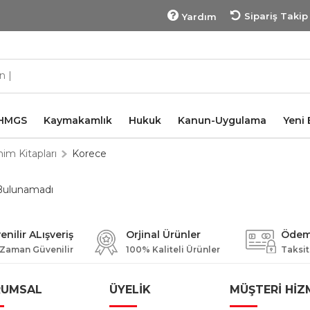
Sipariş Takip
Yardım
HMGS
Kaymakamlık
Hukuk
Kanun-Uygulama
Yeni 
nim Kitapları
Korece
Bulunamadı
enilir ALışveriş
Orjinal Ürünler
Ödeme
 Zaman Güvenilir
100% Kaliteli Ürünler
Taksitl
RUMSAL
ÜYELİK
MÜŞTERİ HİZ