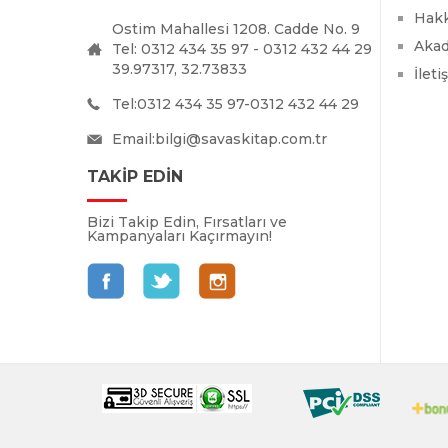
Hak
Ostim Mahallesi 1208. Cadde No. 9
Akad
Tel: 0312 434 35 97 - 0312 432 44 29
39.97317, 32.73833
İleti
Tel:0312 434 35 97-0312 432 44 29
Email:
bilgi@savaskitap.com.tr
TAKİP EDİN
Bizi Takip Edin, Fırsatları ve
Kampanyaları Kaçırmayın!