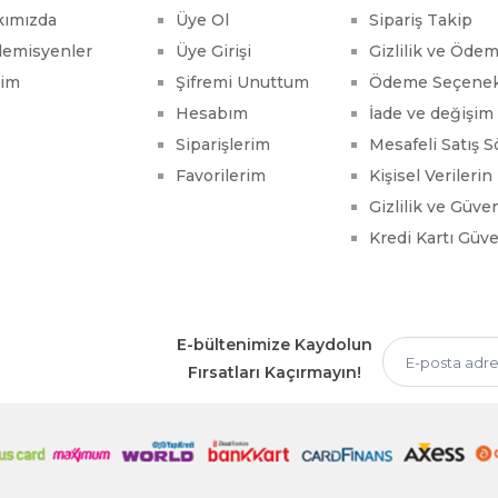
kımızda
Üye Ol
Sipariş Takip
emisyenler
Üye Girişi
Gizlilik ve Öde
şim
Şifremi Unuttum
Ödeme Seçenek
Hesabım
İade ve değişim 
Siparişlerim
Mesafeli Satış 
Favorilerim
Kişisel Verileri
Gizlilik ve Güve
Kredi Kartı Güve
E-bültenimize Kaydolun
Fırsatları Kaçırmayın!