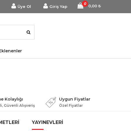
0
0,00
₺
Üye Ol
Giriş Yap
Eklenenler
 Kolaylığı
Uygun Fiyatlar
i, Güvenli Alışveriş
Özel Fiyatlar
METLERİ
YAYINEVLERİ