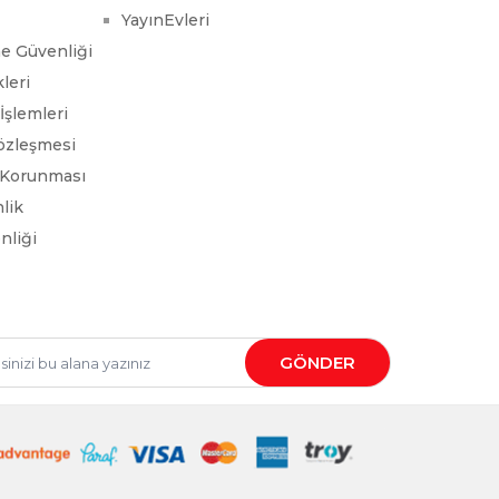
YayınEvleri
me Güvenliği
leri
İşlemleri
Sözleşmesi
n Korunması
nlik
nliği