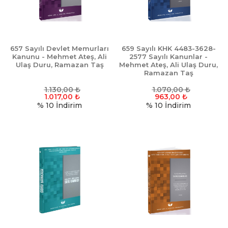
657 Sayılı Devlet Memurları
659 Sayılı KHK 4483-3628-
Kanunu - Mehmet Ateş, Ali
2577 Sayılı Kanunlar -
Ulaş Duru, Ramazan Taş
Mehmet Ateş, Ali Ulaş Duru,
Ramazan Taş
1.130,00
₺
1.070,00
₺
1.017,00
₺
963,00
₺
% 10
İndirim
% 10
İndirim