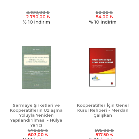
3.100,00
₺
60,00
₺
2.790,00
₺
54,00
₺
% 10
İndirim
% 10
İndirim
Sermaye Şirketleri ve
Kooperatifler İçin Genel
Kooperatiflerin Uzlaşma
Kurul Rehberi - Merdan
Yoluyla Yeniden
Çalışkan
Yapılandırılması - Hülya
Yarıcı
670,00
₺
575,00
₺
603,00
₺
517,50
₺