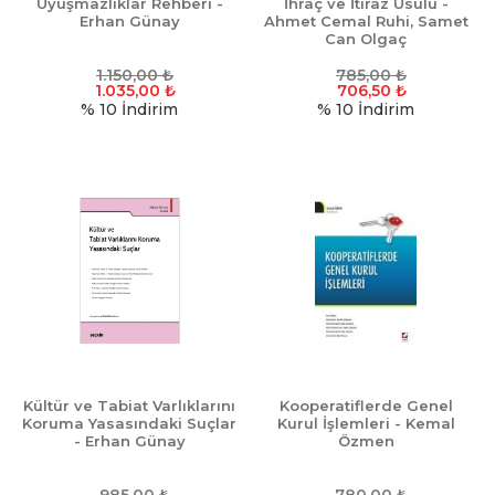
Uyuşmazlıklar Rehberi -
İhraç ve İtiraz Usulü -
Erhan Günay
Ahmet Cemal Ruhi, Samet
Can Olgaç
1.150,00
₺
785,00
₺
1.035,00
₺
706,50
₺
% 10
İndirim
% 10
İndirim
Kültür ve Tabiat Varlıklarını
Kooperatiflerde Genel
Koruma Yasasındaki Suçlar
Kurul İşlemleri - Kemal
- Erhan Günay
Özmen