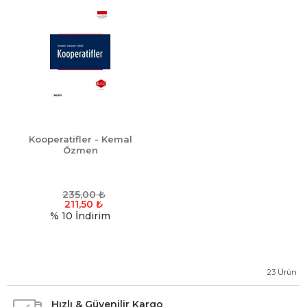
Kooperatifler - Kemal
Özmen
235,00
₺
211,50
₺
% 10
İndirim
23
Ürün
Hızlı & Güvenilir Kargo