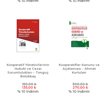
% 10
İndirim
% 10
İndirim
Kooperatif Yöneticilerinin
Kooperatifler Kanunu ve
Hukuki ve Cezai
Açıklaması - Ahmet
Sorumlulukları - Tonguç
Kurtulan
Bölükbaş
150,00
₺
300,00
₺
135,00
₺
270,00
₺
% 10
İndirim
% 10
İndirim