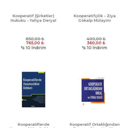
Kooperatif (Şirketler)
Kooperatifçilik - Ziya
Hukuku - Yahya Deryal
Gökalp Mülayim
850,00
₺
400,00
₺
765,00
₺
360,00
₺
% 10
İndirim
% 10
İndirim
Kooperatiflerde
Kooperatif Ortaklığından