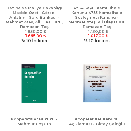
Hazine ve Maliye Bakanlığı
4734 Sayılı Kamu İhale
Madde Özetli Görsel
Kanunu 4735 Kamu İhale
Anlatımlı Soru Bankası -
Sözleşmesi Kanunu -
Mehmet Ateş, Ali Ulaş Duru,
Mehmet Ateş, Ali Ulaş Duru,
Ramazan Taş
Ramazan Taş
1.850,00
₺
1.130,00
₺
1.665,00
₺
1.017,00
₺
% 10
İndirim
% 10
İndirim
Kooperatifler Hukuku -
Kooperatifler Kanunu
Mahmut Coşkun
Açıklaması - Oktay Çaloğlu