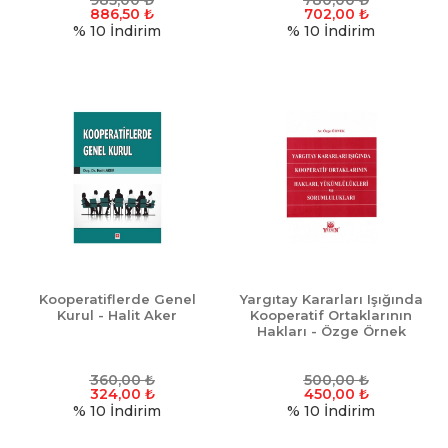
985,00
₺
780,00
₺
886,50
₺
702,00
₺
% 10
İndirim
% 10
İndirim
Kooperatiflerde Genel
Yargıtay Kararları Işığında
Kurul - Halit Aker
Kooperatif Ortaklarının
Hakları - Özge Örnek
360,00
₺
500,00
₺
324,00
₺
450,00
₺
% 10
İndirim
% 10
İndirim