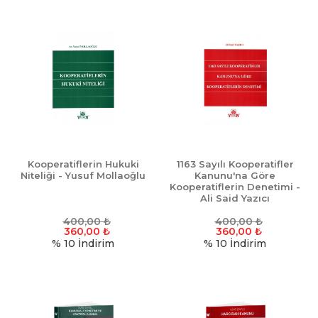
Kooperatiflerin Hukuki
1163 Sayılı Kooperatifler
Niteliği - Yusuf Mollaoğlu
Kanunu'na Göre
Kooperatiflerin Denetimi -
Ali Said Yazıcı
400,00
₺
400,00
₺
360,00
₺
360,00
₺
% 10
İndirim
% 10
İndirim