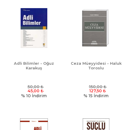
Adli Bilimler - Oğuz
Ceza Müeyyidesi - Haluk
Karakuş
Toroslu
50,00
₺
150,00
₺
45,00
₺
127,50
₺
% 10
İndirim
% 15
İndirim