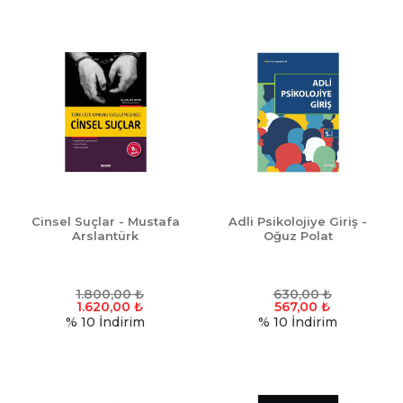
Cinsel Suçlar - Mustafa
Adli Psikolojiye Giriş -
Arslantürk
Oğuz Polat
1.800,00
₺
630,00
₺
1.620,00
₺
567,00
₺
% 10
İndirim
% 10
İndirim