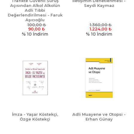
Trafikte Güvenli Sürüş
İletişimin Denetlenmesi -
Açısından Alkol Alkolün
Seydi Kaymaz
Adli Tıbbi
Değerlendirilmesi - Faruk
Aşıcıoğlu
100,00
₺
1.360,00
₺
90,00
₺
1.224,00
₺
% 10
İndirim
% 10
İndirim
İmza - Yaşar Köstekçi,
Adli Muayene ve Otopsi -
Özge Köstekçi
Erhan Günay