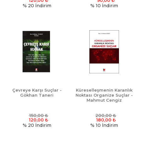
120,00
₺
90,00
₺
% 20
İndirim
% 10
İndirim
Çevreye Karşı Suçlar -
Küreselleşmenin Karanlık
Gökhan Taneri
Noktası Organize Suçlar -
Mahmut Cengiz
150,00
₺
200,00
₺
120,00
₺
180,00
₺
% 20
İndirim
% 10
İndirim