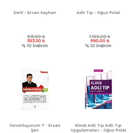
Delil - Ercan Seyhan
Adli Tıp - Oğuz Polat
615,00
₺
1.100,00
₺
553,50
₺
990,00
₺
% 10
İndirim
% 10
İndirim
Yorumluyorum 7 - Ersan
Klinik Adli Tıp Adli Tıp
Şen
Uygulamaları - Oğuz Polat