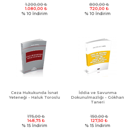
1.200,00
₺
800,00
₺
1.080,00
₺
720,00
₺
% 10
İndirim
% 10
İndirim
Ceza Hukukunda İsnat
İddia ve Savunma
Yeteneği - Haluk Toroslu
Dokunulmazlığı - Gökhan
Taneri
175,00
₺
150,00
₺
148,75
₺
127,50
₺
% 15
İndirim
% 15
İndirim