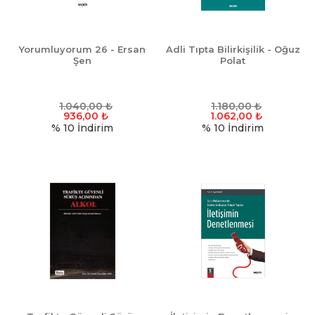
Yorumluyorum 26 - Ersan
Adli Tıpta Bilirkişilik - Oğuz
Şen
Polat
1.040,00
₺
1.180,00
₺
936,00
₺
1.062,00
₺
% 10
İndirim
% 10
İndirim