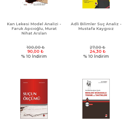
Kan Lekesi Model Analizi -
Adli Bilimler Suç Analiz -
Faruk Aşıcıoğlu, Murat
Mustafa Kaygısız
Nihat Arslan
100,00
₺
27,00
₺
90,00
₺
24,30
₺
% 10
İndirim
% 10
İndirim