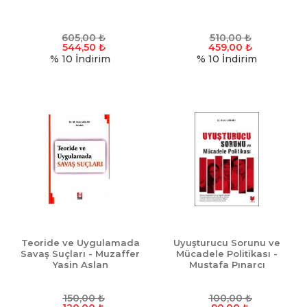
605,00
₺
510,00
₺
544,50
₺
459,00
₺
% 10
İndirim
% 10
İndirim
Teoride ve Uygulamada
Uyuşturucu Sorunu ve
Savaş Suçları - Muzaffer
Mücadele Politikası -
Yasin Aslan
Mustafa Pınarcı
150,00
₺
100,00
₺