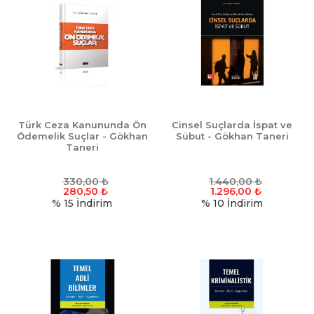
Türk Ceza Kanununda Ön
Cinsel Suçlarda İspat ve
Ödemelik Suçlar - Gökhan
Sübut - Gökhan Taneri
Taneri
330,00
₺
1.440,00
₺
280,50
₺
1.296,00
₺
% 15
İndirim
% 10
İndirim