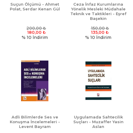
Suçun Ölçümü - Ahmet
Ceza İnfaz Kurumlarına
Polat, Serdar Kenan Gül
Yönelik Mesleki Müdahale
Teknik ve Taktikleri - Eşref
Başekin
200,00
₺
150,00
₺
180,00
₺
135,00
₺
% 10
İndirim
% 10
İndirim
Adli Bilimlerde Ses ve
Uygulamada Sahtecilik
Konuşma İncelemeleri -
Suçları - Muzaffer Yasin
Levent Bayram
Aslan