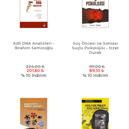
Adli DNA Analizleri -
Suç Öncesi ve Sonrası
İbrahim Semizoğlu
Suçlu Psikolojisi - İzzet
Durak
224,00
₺
99,00
₺
201,60
₺
89,10
₺
% 10
İndirim
% 10
İndirim