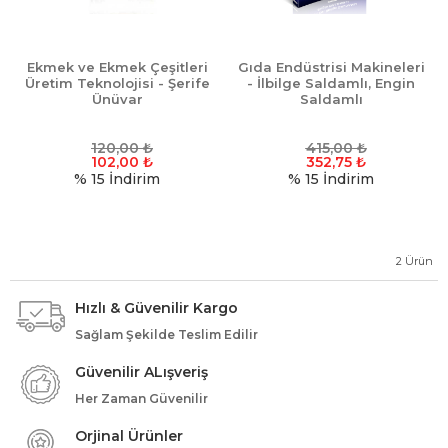
Ekmek ve Ekmek Çeşitleri
Gıda Endüstrisi Makineleri
Üretim Teknolojisi - Şerife
- İlbilge Saldamlı, Engin
Ünüvar
Saldamlı
120,00
₺
415,00
₺
102,00
₺
352,75
₺
% 15
İndirim
% 15
İndirim
2
Ürün
Hızlı & Güvenilir Kargo
Sağlam Şekilde Teslim Edilir
Güvenilir ALışveriş
Her Zaman Güvenilir
Orjinal Ürünler