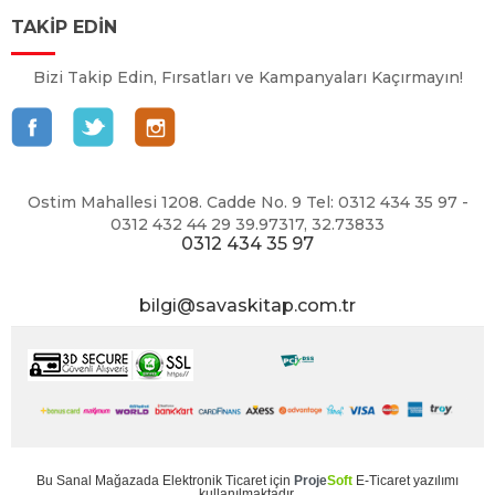
TAKİP EDİN
Bizi Takip Edin, Fırsatları ve Kampanyaları Kaçırmayın!
Ostim Mahallesi 1208. Cadde No. 9 Tel: 0312 434 35 97 -
0312 432 44 29 39.97317, 32.73833
0312 434 35 97
bilgi@savaskitap.com.tr
Bu
Sanal Mağaza
da
Elektronik Ticaret
için
Proje
Soft
E-Ticaret
yazılımı
kullanılmaktadır.