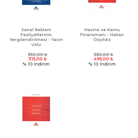
Sanal Reklam
Hazine ve Kamu
Faaliyetlerinin
Finansmanı - Hakan
Vergilendirilmesi - Yasin
Özyıldız
Uslu
350,00
₺
550,00
₺
315,00
₺
495,00
₺
% 10
İndirim
% 10
İndirim