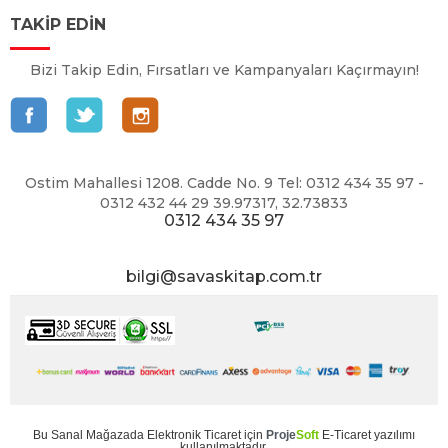
TAKİP EDİN
Bizi Takip Edin, Fırsatları ve Kampanyaları Kaçırmayın!
Ostim Mahallesi 1208. Cadde No. 9 Tel: 0312 434 35 97 -
0312 432 44 29 39.97317, 32.73833
0312 434 35 97
bilgi@savaskitap.com.tr
Bu
Sanal Mağaza
da
Elektronik Ticaret
için
Proje
Soft
E-Ticaret
yazılımı
kullanılmaktadır.