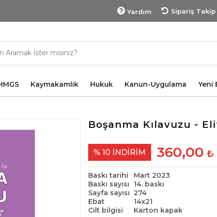
Sipariş Takip
Yardım
HMGS
Kaymakamlık
Hukuk
Kanun-Uygulama
Yeni 
Boşanma Kılavuzu - Eli
360,00
% 10
İNDIRIM
₺
Baskı tarihi
Mart 2023
Baskı sayısı
14. baskı
Sayfa sayısı
274
Ebat
14x21
Cilt bilgisi
Karton kapak