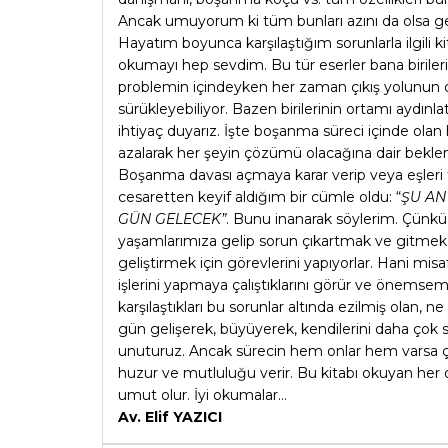
Ancak umuyorum ki tüm bunları azını da olsa ge
Hayatım boyunca karşılaştığım sorunlarla ilgili 
okumayı hep sevdim. Bu tür eserler bana birilerin
problemin içindeyken her zaman çıkış yolunun o
sürükleyebiliyor. Bazen birilerinin ortamı aydın
ihtiyaç duyarız. İşte boşanma süreci içinde olan 
azalarak her şeyin çözümü olacağına dair beklen
Boşanma davası açmaya karar verip veya eşleri ta
cesaretten keyif aldığım bir cümle oldu: “
ŞU AN
GÜN GELECEK”
. Bunu inanarak söylerim. Çünkü
yaşamlarımıza gelip sorun çıkartmak ve gitmek. Y
geliştirmek için görevlerini yapıyorlar. Hani mis
işlerini yapmaya çalıştıklarını görür ve önemsem
karşılaştıkları bu sorunlar altında ezilmiş olan
gün gelişerek, büyüyerek, kendilerini daha çok 
unuturuz. Ancak sürecin hem onlar hem varsa çocu
huzur ve mutluluğu verir. Bu kitabı okuyan her 
umut olur. İyi okumalar…
Av. Elif YAZICI