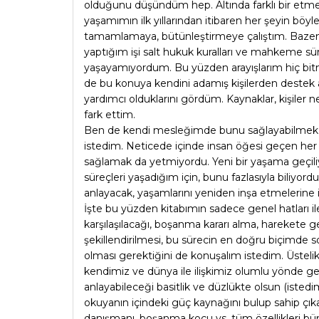
olduğunu düşündüm hep. Altında farklı bir etmen,
yaşamımın ilk yıllarından itibaren her şeyin b
tamamlamaya, bütünleştirmeye çalıştım. Baze
yaptığım işi salt hukuk kuralları ve mahkeme sü
yaşayamıyordum. Bu yüzden arayışlarım hiç bitm
de bu konuya kendini adamış kişilerden destek 
yardımcı olduklarını gördüm. Kaynaklar, kişiler
fark ettim.
Ben de kendi mesleğimde bunu sağlayabilmek iç
istedim. Neticede içinde insan öğesi geçen her 
sağlamak da yetmiyordu. Yeni bir yaşama geçiliy
süreçleri yaşadığım için, bunu fazlasıyla biliy
anlayacak, yaşamlarını yeniden inşa etmelerine i
İşte bu yüzden kitabımın sadece genel hatları 
karşılaşılacağı, boşanma kararı alma, harekete ge
şekillendirilmesi, bu sürecin en doğru biçimde so
olması gerektiğini de konuşalım istedim. Üstel
kendimiz ve dünya ile ilişkimiz olumlu yönde gel
anlayabileceği basitlik ve düzlükte olsun (iste
okuyanın içindeki güç kaynağını bulup sahip çık
danışmanı, boşanma koçu vs. tüm özellikleri büny