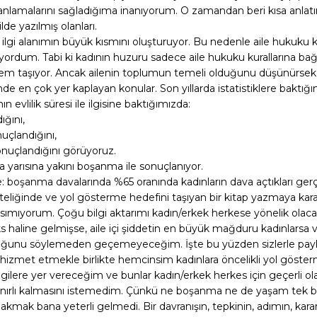
lamalarını sağladığıma inanıyorum. O zamandan beri kısa anlatım
de yazılmış olanları.
 ilgi alanımın büyük kısmını oluşturuyor. Bu nedenle aile hukuku
stiyordum. Tabi ki kadının huzuru sadece aile hukuku kurallarına bağl
ük önem taşıyor. Ancak ailenin toplumun temeli olduğunu düşünürs
inde en çok yer kaplayan konular. Son yıllarda istatistiklere ba
 evlilik süresi ile ilgisine baktığımızda:
ığını,
nuçlandığını,
 sonuçlandığını görüyoruz.
ında yarısına yakını boşanma ile sonuçlanıyor.
i de: boşanma davalarında %65 oranında kadınların dava açtıkları g
teliğinde ve yol gösterme hedefini taşıyan bir kitap yazmaya kara
dsımıyorum. Çoğu bilgi aktarımı kadın/erkek herkese yönelik olaca
s haline gelmişse, aile içi şiddetin en büyük mağduru kadınlarsa ve
duğunu söylemeden geçemeyeceğim. İşte bu yüzden sizlerle pay
izmet etmekle birlikte hemcinsim kadınlara öncelikli yol göster
gilere yer vereceğim ve bunlar kadın/erkek herkes için geçerli ol
rlı kalmasını istemedim. Çünkü ne boşanma ne de yaşam tek bir bak
mak bana yeterli gelmedi. Bir davranışın, tepkinin, adımın, kar