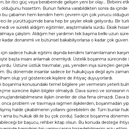
 bir itici güç veya beraberinde gelişen yeni bir olay... Birbirini
öyle olduğunu hissettim. Bunun farkına varabildikten sonra da iç
n bu çabamın hem kendim hem çevrem için çok yorucu olduğunu
reci ile yürüttüğümde bana hep bir şeyler eksik geliyordu. Bir tü
edi ve sürekli aldığım eğitimler, araştırmalarla sürdü. Eksik hi
almaya çalıştım. Aldığım her yardımın tek başıma belki uzun sü
 ne kadar donanımlı ve bütünsel bakabiliyorlarsa o kadar çok güve
in sadece hukuk eğitimi dışında kendimi tamamlamanın karşımdak
işte başta insanı anlamak önemliydi. Üstelik boşanma sürecinde 
ordu. Üstüne üstlük travmalar, yas, yeniden inşa süreçleri gerçe
ordum. Bu dönemde insanlar sadece bir hukukçuya değil aynı zama
lham olup yol gösterecek kişilere de ihtiyaç duyuyorlardı.
ile boşanma konusundaki temel bilgilere yer vermesini yeterli bu
çme sürecine ilişkin bilgiler olmalıydı. Dava süreci ve sonrasının 
nuçlandırılabilmesine ilişkin öneriler de olsa fena olmazdı. Dava b
ik onca problem ve travmaya rağmen ilişkilerden, boşanmadan yıpr
işmiş halde çıkabilmenin yollarını görebilelim de. Tüm bunlar hukuk
dim ama bu hukuk dili ile bu çok zordu). Sadece boşanma döneminde
abileceği bir başucu, rehber kitap olsun. Bu konuda desteğe ihtiy
esinde barındıran biri varmışçasına hissedebilmesini arzu ettim. 