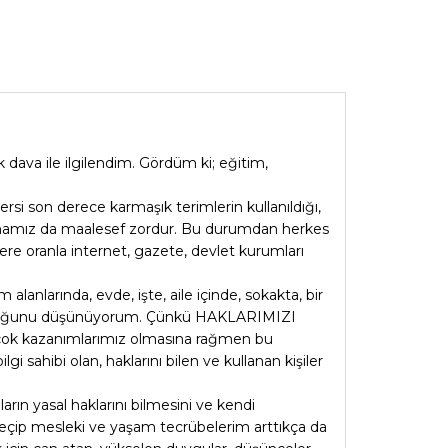
k dava ile ilgilendim. Gördüm ki; eğitim,
rsi son derece karmaşık terimlerin kullanıldığı,
 olmamız da maalesef zordur. Bu durumdan herkes
lere oranla internet, gazete, devlet kurumları
lanlarında, evde, işte, aile içinde, sokakta, bir
mli olduğunu düşünüyorum. Çünkü HAKLARIMIZI
birçok kazanımlarımız olmasına rağmen bu
ahibi olan, haklarını bilen ve kullanan kişiler
rın yasal haklarını bilmesini ve kendi
r geçip mesleki ve yaşam tecrübelerim arttıkça da