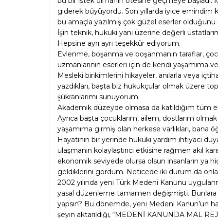
bu bir istek olmanın ötesine geçmeye başladı. İ
giderek büyüyordu. Son yıllarda iyice emindim ki
bu amaçla yazılmış çok güzel eserler olduğunu 
İşin teknik, hukuki yanı üzerine değerli üstatla
Hepsine ayrı ayrı teşekkür ediyorum.
Evlenme, boşanma ve boşanmanın taraflar, çocuklar
uzmanlarının eserleri için de kendi yaşamıma ve
Mesleki birikimlerini hikayeler, anılarla veya iç
yazdıkları, başta biz hukukçular olmak üzere top
şükranlarımı sunuyorum.
Akademik düzeyde olmasa da katıldığım tüm eğiti
Ayrıca başta çocuklarım, ailem, dostlarım o
yaşamıma girmiş olan herkese varlıkları, bana öğre
Hayatının bir yerinde hukuki yardım ihtiyacı du
ulaşmanın kolaylaştırıcı etkisine rağmen akıl kar
ekonomik seviyede olursa olsun insanların ya hiçb
geldiklerini gördüm. Neticede iki durum da onl
2002 yılında yeni Türk Medeni Kanunu uygulanma
yasal düzenleme tamamen değişmişti. Bunlara a
yapsın? Bu dönemde, yeni Medeni Kanun’un hazır
şeyin aktarıldığı, “MEDENİ KANUNDA MAL REJİMLE