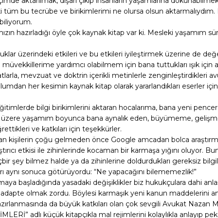
çimde aktarılmak, dışarı çıkıp insanların yaşamlarına dokunabilme
 tüm bu tecrübe ve birikimlerimi ne olursa olsun aktarmalıydım. Bu
biliyorum.
rımızın hazırladığı öyle çok kaynak kitap var ki. Mesleki yaşamım s
 üzerindeki etkileri ve bu etkileri iyileştirmek üzerine de değerli
 müvekkillerime yardımcı olabilmem için bana tuttukları ışık için 
tihatlarla, mevzuat ve doktrin içerikli metinlerle zenginleştirdikle
lumdan her kesimin kaynak kitap olarak yararlandıkları eserler iç
mlerde bilgi birikimlerini aktaran hocalarıma, bana yeni pencere
lmak üzere yaşamım boyunca bana aynalık eden, büyümeme, geli
ttikleri ve katkıları için teşekkürler.
yan kişilerin çoğu gelmeden önce Google amcadan bolca araştırma y
ıştırıcı etkisi ile zihinlerinde kocaman bir karmaşa yığını oluyor. 
ir şey bilmez halde ya da zihinlerine doldurdukları gereksiz bilgil
arı aynı sonuca götürüyordu: “Ne yapacağını bilememezlik!”
ya başladığında yasadaki değişiklikler biz hukukçulara dahi anla
dapte olmak zordu. Böylesi karmaşık yeni kanun maddelerini anla
lanmasında da büyük katkıları olan çok sevgili Avukat Nazan Mor
Rİ” adlı küçük kitapçıkla mal rejimlerini kolaylıkla anlayıp pek