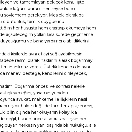
 etkileyen ve tamamlayan pek çok konu. İşte
inde bulunduğum durum her neyse bunu
 söylemem gerekiyor. Mesleki olarak da
rlü o bütünlük, tamlık duygusunu
ssettiğim her hususta hem araştırıp okumaya hem
rede aşabileceğim yolları kısa sürede geçmeme
n duyduğumu ve bana yardımcı olabildiklerini
i kişilerde aynı etkiyi sağlayabilmesini
sadece resmi olarak haklarını alarak boşanmayı
kten inanılmaz zordu. Üstelik kendim de aynı
nda manevi desteğe, kendilerini dinleyecek,
lmadım. Boşanma öncesi ve sonrası nelerle
nasıl işleyeceğini, yaşamın yeniden
oyunca avukat, mahkeme ile ilişkilerin nasıl
anmış bir halde değil de tam tersi güçlenmiş,
i dilin dışında her okuyanın kolaylıkla
 değil, bunun öncesi, sonrasına ilişkin her
aç duyan herkesin yanı başında bir hukukçu, aile
Evet satırlarımdan beklentim biraz fazla oldu.