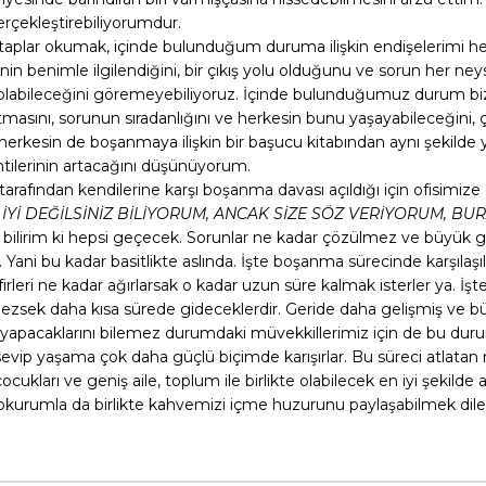
rçekleştirebiliyorumdur.
kitaplar okumak, içinde bulunduğum duruma ilişkin endişelerimi he
in benimle ilgilendiğini, bir çıkış yolu olduğunu ve sorun her ney
labileceğini göremeyebiliyoruz. İçinde bulunduğumuz durum bizi 
latmasını, sorunun sıradanlığını ve herkesin bunu yaşayabileceğini
herkesin de boşanmaya ilişkin bir başucu kitabından aynı şekilde y
tilerinin artacağını düşünüyorum.
rafından kendilerine karşı boşanma davası açıldığı için ofisimize
 İYİ DEĞİLSİNİZ BİLİYORUM, ANCAK SİZE SÖZ VERİYORUM, BUR
 bilirim ki hepsi geçecek. Sorunlar ne kadar çözülmez ve büyük g
ani bu kadar basitlikte aslında. İşte boşanma sürecinde karşılaşı
afirleri ne kadar ağırlarsak o kadar uzun süre kalmak isterler ya. İ
ezsek daha kısa sürede gideceklerdir. Geride daha gelişmiş ve büy
, ne yapacaklarını bilemez durumdaki müvekkillerimiz için de bu du
sevip yaşama çok daha güçlü biçimde karışırlar. Bu süreci atlata
kları ve geniş aile, toplum ile birlikte olabilecek en iyi şekilde 
okurumla da birlikte kahvemizi içme huzurunu paylaşabilmek dileği