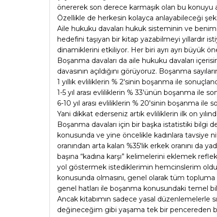
önererek son derece karmaşık olan bu konuyu an
Özellikle de herkesin kolayca anlayabileceği şekil
Aile hukuku davaları hukuk sisteminin ve benim
hedefini taşıyan bir kitap yazabilmeyi yıllardır i
dinamiklerini etkiliyor. Her biri ayrı ayrı büy
Boşanma davaları da aile hukuku davaları içeris
davasının açıldığını görüyoruz. Boşanma sayılarının
1 yıllık evliliklerin % 2'sinin boşanma ile sonuçland
1-5 yıl arası evliliklerin % 33'ünün boşanma ile so
6-10 yıl arası evliliklerin % 20'sinin boşanma ile
Yani dikkat ederseniz artık evliliklerin ilk on yıl
Boşanma davaları için bir başka istatistiki bilg
konusunda ve yine öncelikle kadınlara tavsiye ni
oranından arta kalan %35'lik erkek oranını da ya
başına “kadına karşı” kelimelerini eklemek reflek
yol göstermek istediklerimin hemcinslerim ol
konusunda olmasını, genel olarak tüm topluma h
genel hatları ile boşanma konusundaki temel bil
Ancak kitabımın sadece yasal düzenlemelerle sını
değineceğim gibi yaşama tek bir pencereden bak