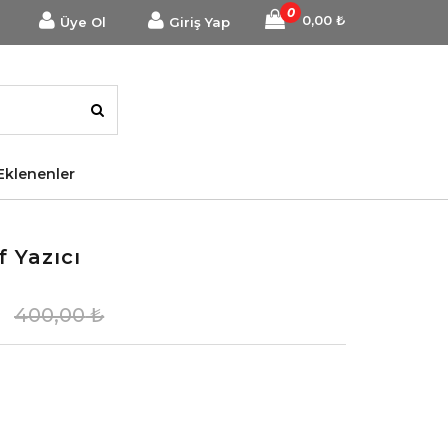
0
0,00
₺
Üye Ol
Giriş Yap
Eklenenler
f Yazıcı
400,00
₺