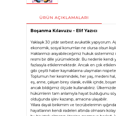
ÜRÜN AÇIKLAMALARI
Boşanma Kılavuzu - Elif Yazıcı
Yaklaşık 30 yıldır serbest avukatlık yapıyorum. A
ekonomik, sosyal konumları ne olursa olsun kişile
Haklarımızı arayabileceğimiz hukuk sistemimiz is
resmi bir dille yürümektedir. Bu nedenle kendi
fazlasıyla etkilenmektedir. Ancak en çok etkilene
gibi çeşitli haber kaynaklarına ulaşmaları nispet
Toplumun her kesimindeki, her yaş, medeni hal, so
eş, anne, çalışan birey olarak, evlilik içinde,
ancak bildiğimiz ölçüde kullanabiliriz. Ülkemiz
hükümlerin tam anlamıyla hayat bulduğunu söylem
olduğunda işlev kazanıp, amacına ulaşabilir.
Yıllara dayalı birikimim ve tecrübelerimin ışığı
hayatlarının kendi iradeleri altında olmasını kol