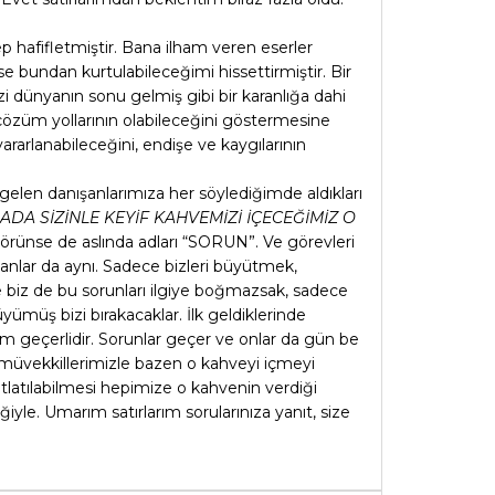
p hafifletmiştir. Bana ilham veren eserler
se bundan kurtulabileceğimi hissettirmiştir. Bir
dünyanın sonu gelmiş gibi bir karanlığa dahi
, çözüm yollarının olabileceğini göstermesine
ararlanabileceğini, endişe ve kaygılarının
 gelen danışanlarımıza her söylediğimde aldıkları
ADA SİZİNLE KEYİF KAHVEMİZİ İÇECEĞİMİZ O
örünse de aslında adları “SORUN”. Ve görevleri
lanlar da aynı. Sadece bizleri büyütmek,
şte biz de bu sorunları ilgiye boğmazsak, sadece
ümüş bizi bırakacaklar. İlk geldiklerinde
rum geçerlidir. Sorunlar geçer ve onlar da gün be
n müvekkillerimizle bazen o kahveyi içmeyi
atlatılabilmesi hepimize o kahvenin verdiği
yle. Umarım satırlarım sorularınıza yanıt, size