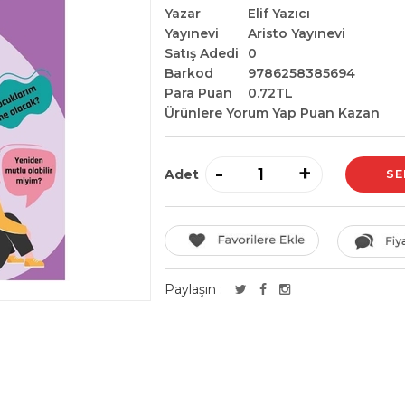
Yazar
Elif Yazıcı
Yayınevi
Aristo Yayınevi
Satış Adedi
0
Barkod
9786258385694
Para Puan
0.72TL
Ürünlere Yorum Yap Puan Kazan
-
+
Adet
Paylaşın :