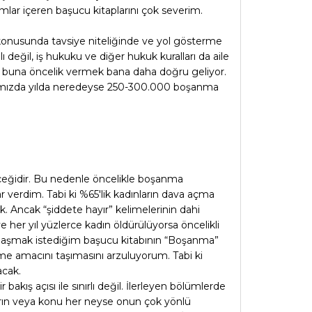
lar içeren başucu kitaplarını çok severim.
 konusunda tavsiye niteliğinde ve yol gösterme
ı değil, iş hukuku ve diğer hukuk kuralları da aile
ek buna öncelik vermek bana daha doğru geliyor.
ktığımızda yılda neredeyse 250-300.000 boşanma
erçeğidir. Bu nedenle öncelikle boşanma
r verdim. Tabi ki %65'lik kadınların dava açma
k. Ancak “şiddete hayır” kelimelerinin dahi
 her yıl yüzlerce kadın öldürülüyorsa öncelikli
laşmak istediğim başucu kitabının “Boşanma”
me amacını taşımasını arzuluyorum. Tabi ki
acak.
ış açısı ile sınırlı değil. İlerleyen bölümlerde
arın veya konu her neyse onun çok yönlü