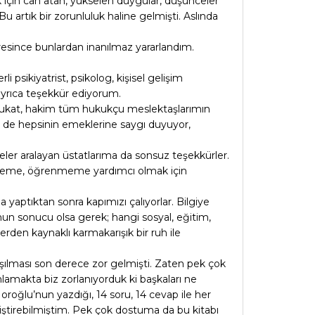
k için can atan, yükselen duygular, düşünceler
 artık bir zorunluluk haline gelmişti. Aslında
üresince bunlardan inanılmaz yararlandım.
 psikiyatrist, psikolog, kişisel gelişim
ayrıca teşekkür ediyorum.
ri avukat, hakim tüm hukukçu meslektaşlarımın
in de hepsinin emeklerine saygı duyuyor,
ler aralayan üstatlarıma da sonsuz teşekkürler.
şmeme, öğrenmeme yardımcı olmak için
aptıktan sonra kapımızı çalıyorlar. Bilgiye
Bunun sonucu olsa gerek; hangi sosyal, eğitim,
erden kaynaklı karmakarışık bir ruh ile
şılması son derece zor gelmişti. Zaten pek çok
makta biz zorlanıyorduk ki başkaları ne
oğlu’nun yazdığı, 14 soru, 14 cevap ile her
iştirebilmiştim. Pek çok dostuma da bu kitabı