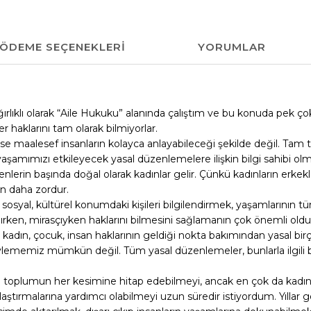
ÖDEME SEÇENEKLERI
YORUMLAR
ğırlıklı olarak “Aile Hukuku” alanında çalıştım ve bu konuda pek ço
r haklarını tam olarak bilmiyorlar.
e maalesef insanların kolayca anlayabileceği şekilde değil. Tam te
 yaşamımızı etkileyecek yasal düzenlemelere ilişkin bilgi sahibi
nlerin başında doğal olarak kadınlar gelir. Çünkü kadınların erkek
en daha zordur.
syal, kültürel konumdaki kişileri bilgilendirmek, yaşamlarının tüm a
 boşanırken, mirasçıyken haklarını bilmesini sağlamanın çok öne
de kadın, çocuk, insan haklarının geldiği nokta bakımından yasal 
emiz mümkün değil. Tüm yasal düzenlemeler, bunlarla ilgili bilgi s
nda toplumun her kesimine hitap edebilmeyi, ancak en çok da kadınla
aylaştırmalarına yardımcı olabilmeyi uzun süredir istiyordum. Yılla